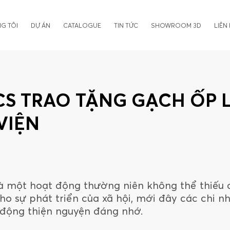
G TÔI
DỰ ÁN
CATALOGUE
TIN TỨC
SHOWROOM 3D
LIÊN
CS TRAO TẶNG GẠCH ỐP 
VIỆN
à một hoạt động thường niên không thể thiếu c
 sự phát triển của xã hội, mới đây các chi nh
động thiện nguyện đáng nhớ.