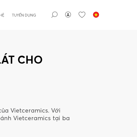
 HỆ
TUYỂN DỤNG
LÁT CHO
ủa Vietceramics. Với
ánh Vietceramics tại ba