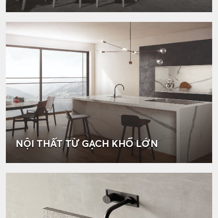
NỘI THẤT TỪ GẠCH KHỔ LỚN