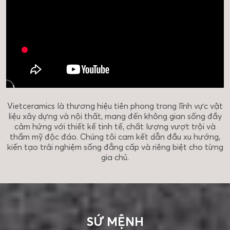
Vietceramics là thương hiệu tiên phong trong lĩnh vực vật
liệu xây dựng và nội thất, mang đến không gian sống đầy
cảm hứng với thiết kế tinh tế, chất lượng vượt trội và
thẩm mỹ độc đáo. Chúng tôi cam kết dẫn đầu xu hướng,
kiến tạo trải nghiệm sống đẳng cấp và riêng biệt cho từng
gia chủ.
SỨ MỆNH