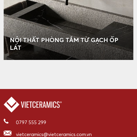
NỘI THẤT PHÒNG TẮM TỪ GẠCH ỐP
LÁT
0797 555 299
vietceramics@vietceramics.com.vn