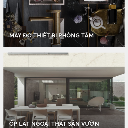
MAY ĐO THIẾT BỊ PHÒNG TẮM
ỐP LÁT NGOẠI THẤT SÂN VƯỜN