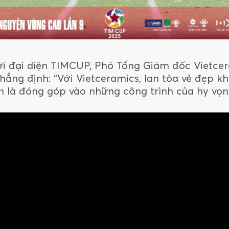
với đại diện TIMCUP, Phó Tổng Giám đốc Vietce
ẳng định: “Với Vietceramics, lan tỏa vẻ đẹp kh
 là đóng góp vào những công trình của hy vọn