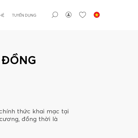
 HỆ
TUYỂN DỤNG
S ĐỒNG
chính thức khai mạc tại
 cương, đồng thời là