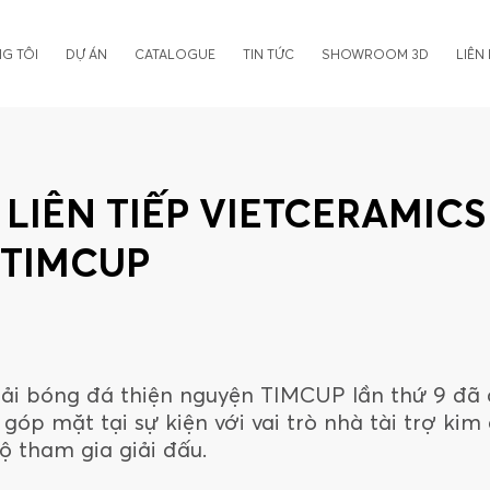
G TÔI
DỰ ÁN
CATALOGUE
TIN TỨC
SHOWROOM 3D
LIÊN
LIÊN TIẾP VIETCERAMIC
TIMCUP
iải bóng đá thiện nguyện TIMCUP lần thứ 9 đã 
góp mặt tại sự kiện với vai trò nhà tài trợ kim
ộ tham gia giải đấu.