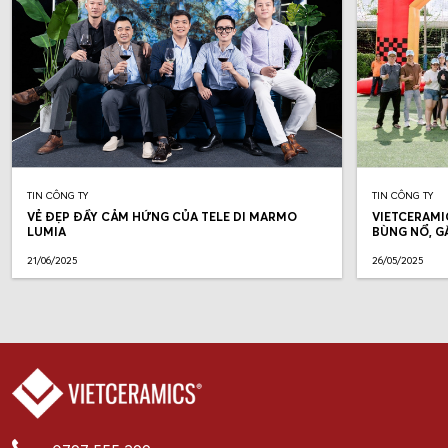
TIN CÔNG TY
TIN CÔNG TY
VẺ ĐẸP ĐẦY CẢM HỨNG CỦA TELE DI MARMO
VIETCERAMI
LUMIA
BÙNG NỔ, G
21/06/2025
26/05/2025