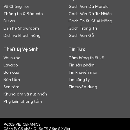
Về Chúng Tôi
Gạch Vân Đá Marble
Thông tin & Báo cáo
Gạch Vân Đá Tự Nhiên
Dự án
Gạch Thiết Kế Xi Măng
Liên hệ Showroom
Gạch Trang Trí
Dịch vụ khách hàng
Gạch Vân Gỗ
Thiết Bị Vệ Sinh
Tin Tức
Vòi nước
Cảm hứng thiết kế
Lavabo
Tin sản phẩm
Bồn cầu
Tin khuyến mại
Bồn tắm
Tin công ty
Sen tắm
Tin tuyển dụng
Khung âm và nút nhấn
Phụ kiện phòng tắm
@2025 VIETCERAMICS
Công Ty Cổ phần Quốc Tế Gốm Sứ Việt