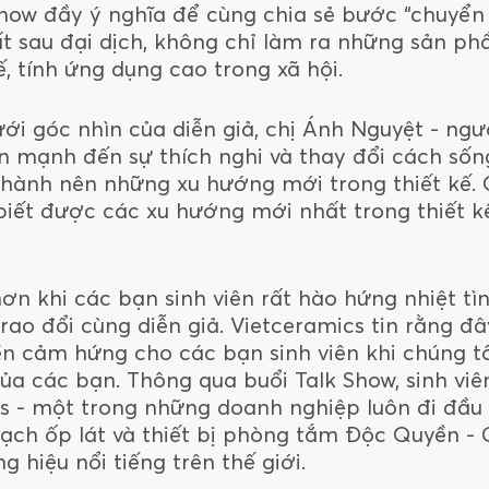
show đầy ý nghĩa để cùng chia sẻ bước “chuyển
ất sau đại dịch, không chỉ làm ra những sản p
 tính ứng dụng cao trong xã hội.
ưới góc nhìn của diễn giả, chị Ánh Nguyệt - ng
 mạnh đến sự thích nghi và thay đổi cách sống
 thành nên những xu hướng mới trong thiết kế. 
biết được các xu hướng mới nhất trong thiết k
hơn khi các bạn sinh viên rất hào hứng nhiệt t
trao đổi cùng diễn giả. Vietceramics tin rằng đ
yền cảm hứng cho các bạn sinh viên khi chúng t
ủa các bạn. Thông qua buổi Talk Show, sinh viê
cs - một trong những doanh nghiệp luôn đi đầu
ch ốp lát và thiết bị phòng tắm Độc Quyền - 
 hiệu nổi tiếng trên thế giới.