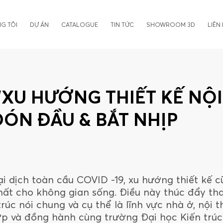
G TÔI
DỰ ÁN
CATALOGUE
TIN TỨC
SHOWROOM 3D
LIÊN
XU HƯỚNG THIẾT KẾ NỘI
 ĐÓN ĐẦU & BẮT NHỊP
i dịch toàn cầu COVID -19, xu hướng thiết kế 
 thất cho không gian sống. Điều này thúc đẩy th
rúc nói chung và cụ thể là lĩnh vực nhà ở, nội t
ợp và đồng hành cùng trường Đại học Kiến trú