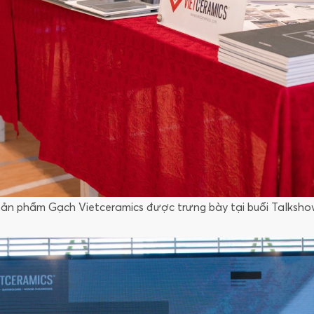
ản phẩm Gạch Vietceramics được trưng bày tại buổi Talksh