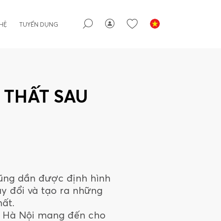
 HỆ
TUYỂN DỤNG
 THẤT SAU
cũng dần được định hình
ay đổi và tạo ra những
hất.
c Hà Nội mang đến cho