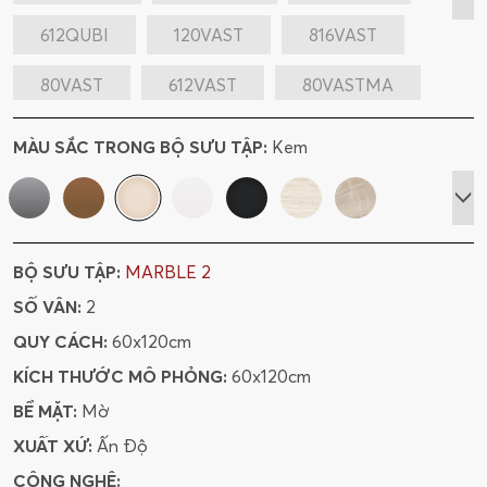
612QUBI
120VAST
816VAST
80VAST
612VAST
80VASTMA
612VASTMA
612PUCR
MÀU SẮC TRONG BỘ SƯU TẬP:
Kem
612PUCRMA
612ATBL
612ARGO
80PUCR
120ARCLBL
120FLBE
BỘ SƯU TẬP:
MARBLE 2
120FLBL
120SASI
120CHBE
SỐ VÂN:
2
120CHBR
120MABE
120ARCLSI
QUY CÁCH:
60x120cm
KÍCH THƯỚC MÔ PHỎNG:
60x120cm
612FLBLMA
612CAORRO
BỀ MẶT:
Mờ
80SARO
816ARLIGRGR
XUẤT XỨ:
Ấn Độ
CÔNG NGHỆ:
816SAROGR
48SAROMA