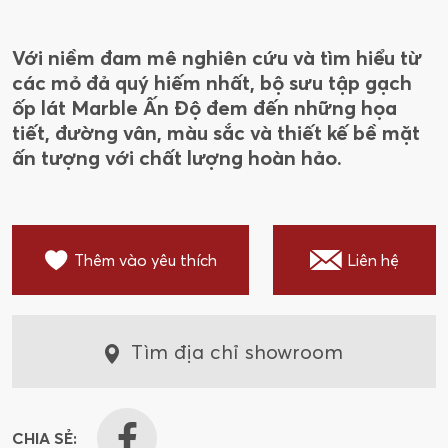
612TRIC
612TRMU
612NATR
Với niềm đam mê nghiên cứu và tìm hiểu từ
612TRSTGR
612TRSTGRMA
các mỏ đả quý hiếm nhất, bộ sưu tập gạch
48NATR
48NATRMA
48TRSTGR
ốp lát Marble Ấn Độ đem đến những họa
tiết, đường vân, màu sắc và thiết kế bề mặt
48TRSTGRMA
612LOGRGL
ấn tượng với chất lượng hoàn hảo.
612LOGRMA
612NESTGL
612NESTMA
612NATRMA
Thêm vào yêu thích
Liên hệ
612VION
Tìm địa chỉ showroom
CHIA SẺ: