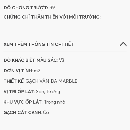
ĐỘ CHỐNG TRƯỢT:
R9
48SAROPO
80SIVIGR
80SIANBI
CHỨNG CHỈ THÂN THIỆN VỚI MÔI TRƯỜNG:
48CABE
48CIGR
48CIGRMA
48MACA
48VIGR
48VIGRMA
XEM THÊM THÔNG TIN CHI TIẾT
48MACAMA
48CABEMA
ĐỘ KHÁC BIỆT MÀU SẮC
: V3
612SUMAGR
80SUMAGR
ĐƠN VỊ TÍNH
: m2
80SUMAGRMA
48SUMAMIC
THIẾT KẾ
: GẠCH VÂN ĐÁ MARBLE
VỊ TRÍ ỐP LÁT
: Sàn, Tường
48SUMA
816NATR
816NATRMA
KHU VỰC ỐP LÁT
: Trong nhà
816TRMU
816TRMUMA
GẠCH CẮT CẠNH
: Có
80HAGRSA
612VECRGLMA