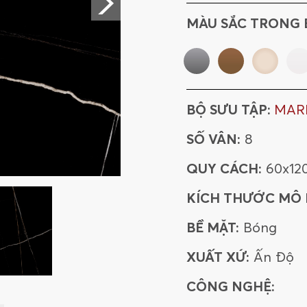
612VASTMA
MÀU SẮC TRONG 
612ATBL
120ARCLBL
BỘ SƯU TẬP:
MAR
120SASI
1
SỐ VÂN:
8
120MABE
QUY CÁCH:
60x12
KÍCH THƯỚC MÔ
612CAORRO
BỀ MẶT:
Bóng
816ARLIGRGR
XUẤT XỨ:
Ấn Độ
48SAROMA
CÔNG NGHỆ:
80SIANBI