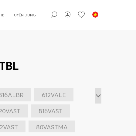
 HỆ
TUYỂN DỤNG
ATBL
816ALBR
612VALE
120VAST
816VAST
12VAST
80VASTMA