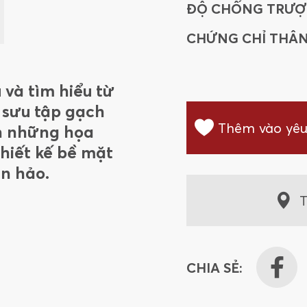
ĐỘ CHỐNG TRƯỢ
48CIGRMA
CHỨNG CHỈ THÂN
48VIGRMA
và tìm hiểu từ
48CABEMA
 sưu tập gạch
Thêm vào yêu
n những họa
80SUMAGR
thiết kế bề mặt
n hảo.
48SUMAMIC
T
816NATRMA
816TRMUMA
CHIA SẺ:
612VECRGLMA