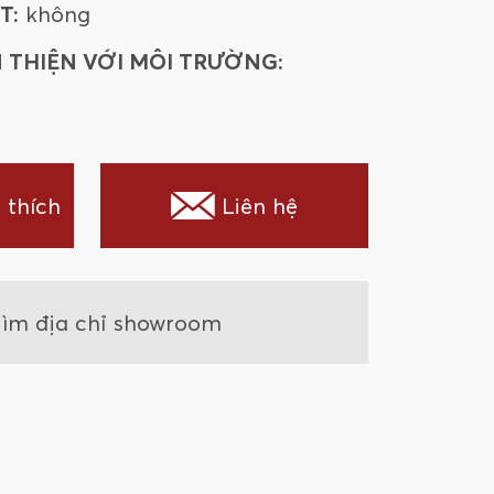
T:
không
48MACA
48VIGR
 THIỆN VỚI MÔI TRƯỜNG:
48MACAMA
612SUMAGR
 thích
Liên hệ
80SUMAGRMA
48SUMA
816NATR
ìm địa chỉ showroom
816TRMU
80HAGRSA
612TRIC
612TRMU