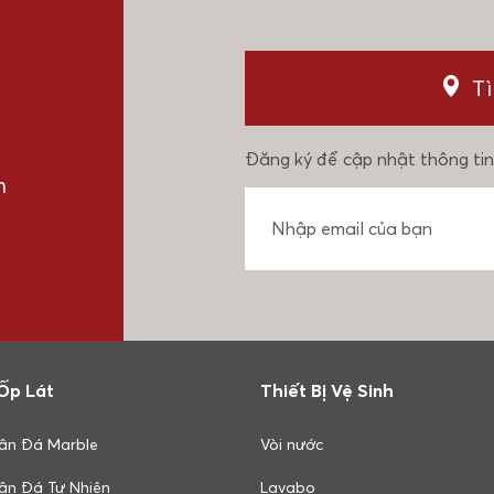
T
Đăng ký để cập nhật thông tin
n
Ốp Lát
Thiết Bị Vệ Sinh
ân Đá Marble
Vòi nước
ân Đá Tự Nhiên
Lavabo