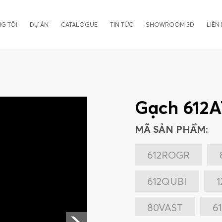
G TÔI
DỰ ÁN
CATALOGUE
TIN TỨC
SHOWROOM 3D
LIÊN
Gạch 612
MÃ SẢN PHẨM:
612ROGR
612QUBI
80VAST
6