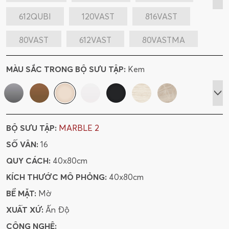
612QUBI
120VAST
816VAST
80VAST
612VAST
80VASTMA
612VASTMA
612PUCR
MÀU SẮC TRONG BỘ SƯU TẬP:
Kem
612PUCRMA
612ATBL
612ARGO
80PUCR
120ARCLBL
120FLBE
BỘ SƯU TẬP:
MARBLE 2
120FLBL
120SASI
120CHBE
SỐ VÂN:
16
120CHBR
120MABE
120ARCLSI
QUY CÁCH:
40x80cm
KÍCH THƯỚC MÔ PHỎNG:
40x80cm
612FLBLMA
612CAORRO
BỀ MẶT:
Mờ
80SARO
816ARLIGRGR
XUẤT XỨ:
Ấn Độ
CÔNG NGHỆ:
816SAROGR
48SAROMA