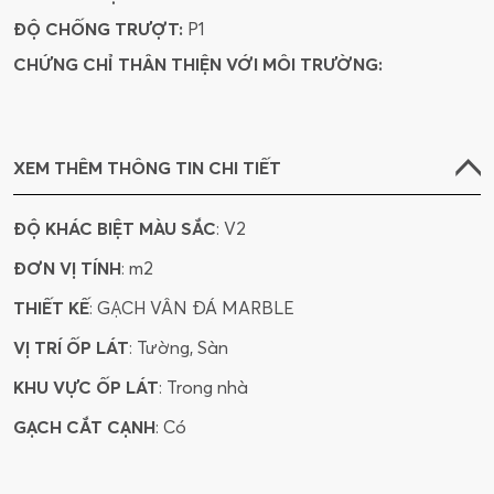
ĐỘ CHỐNG TRƯỢT:
P1
48SAROPO
80SIVIGR
80SIANBI
CHỨNG CHỈ THÂN THIỆN VỚI MÔI TRƯỜNG:
48CABE
48CIGR
48CIGRMA
48MACA
48VIGR
48VIGRMA
XEM THÊM THÔNG TIN CHI TIẾT
48MACAMA
48CABEMA
ĐỘ KHÁC BIỆT MÀU SẮC
: V2
612SUMAGR
80SUMAGR
ĐƠN VỊ TÍNH
: m2
80SUMAGRMA
48SUMAMIC
THIẾT KẾ
: GẠCH VÂN ĐÁ MARBLE
VỊ TRÍ ỐP LÁT
: Tường, Sàn
48SUMA
816NATR
816NATRMA
KHU VỰC ỐP LÁT
: Trong nhà
816TRMU
816TRMUMA
GẠCH CẮT CẠNH
: Có
80HAGRSA
612VECRGLMA