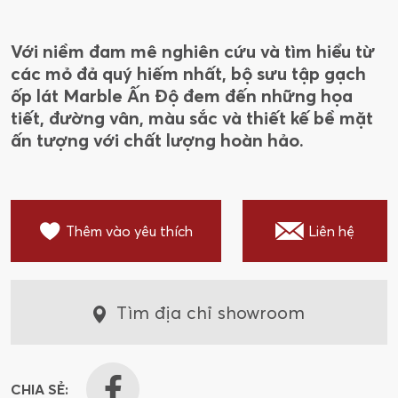
612TRIC
612TRMU
612NATR
Với niềm đam mê nghiên cứu và tìm hiểu từ
612TRSTGR
612TRSTGRMA
các mỏ đả quý hiếm nhất, bộ sưu tập gạch
48NATR
48NATRMA
48TRSTGR
ốp lát Marble Ấn Độ đem đến những họa
tiết, đường vân, màu sắc và thiết kế bề mặt
48TRSTGRMA
612LOGRGL
ấn tượng với chất lượng hoàn hảo.
612LOGRMA
612NESTGL
612NESTMA
612NATRMA
Thêm vào yêu thích
Liên hệ
612VION
Tìm địa chỉ showroom
CHIA SẺ: