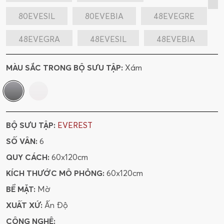
80EVESIL
80EVEBIA
48EVEGRE
48EVEGRA
48EVESIL
48EVEBIA
612EVEGRE
612EVEGRA
MÀU SẮC TRONG BỘ SƯU TẬP:
Xám
612EVESIL
612EVEBIA
BỘ SƯU TẬP:
EVEREST
SỐ VÂN:
6
QUY CÁCH:
60x120cm
KÍCH THƯỚC MÔ PHỎNG:
60x120cm
BỀ MẶT:
Mờ
XUẤT XỨ:
Ấn Độ
CÔNG NGHỆ: