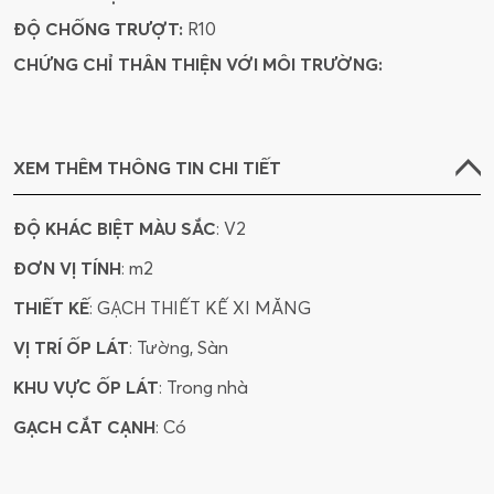
ĐỘ CHỐNG TRƯỢT:
R10
CHỨNG CHỈ THÂN THIỆN VỚI MÔI TRƯỜNG:
XEM THÊM THÔNG TIN CHI TIẾT
ĐỘ KHÁC BIỆT MÀU SẮC
: V2
ĐƠN VỊ TÍNH
: m2
THIẾT KẾ
: GẠCH THIẾT KẾ XI MĂNG
VỊ TRÍ ỐP LÁT
: Tường, Sàn
KHU VỰC ỐP LÁT
: Trong nhà
GẠCH CẮT CẠNH
: Có