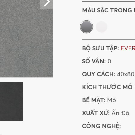
612EVEGRA
MÀU SẮC TRONG 
BỘ SƯU TẬP:
EVE
SỐ VÂN:
0
QUY CÁCH:
40x8
KÍCH THƯỚC MÔ
BỀ MẶT:
Mờ
XUẤT XỨ:
Ấn Độ
CÔNG NGHỆ: