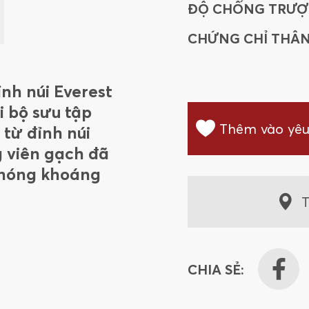
ĐỘ CHỐNG TRƯỢ
CHỨNG CHỈ THÂN
ỉnh núi Everest
i bộ sưu tập
Thêm vào yêu
 từ đỉnh núi
 viên gạch đã
phóng khoáng
T
CHIA SẺ: