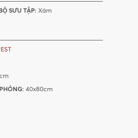
612EVESIL
612EVEBIA
BỘ SƯU TẬP:
Xám
REST
0cm
 PHỎNG:
40x80cm