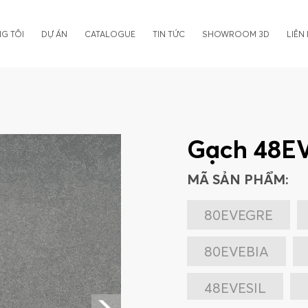
G TÔI
DỰ ÁN
CATALOGUE
TIN TỨC
SHOWROOM 3D
LIÊN
Gạch 48E
MÃ SẢN PHẨM:
80EVEGRE
80EVEBIA
48EVESIL