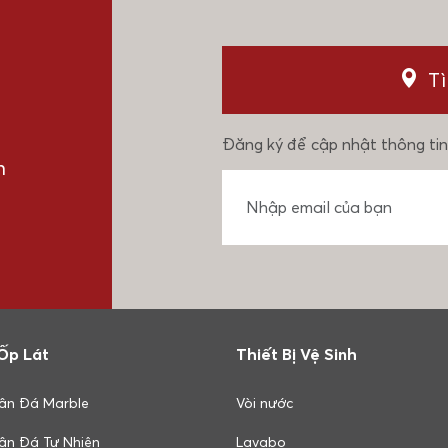
T
Đăng ký để cập nhật thông tin
n
Ốp Lát
Thiết Bị Vệ Sinh
ân Đá Marble
Vòi nước
ân Đá Tự Nhiên
Lavabo