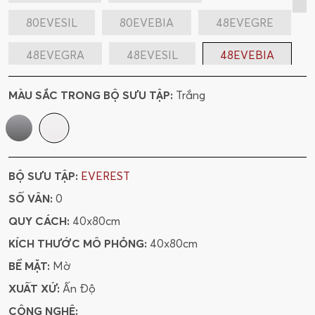
80EVESIL
80EVEBIA
48EVEGRE
48EVEGRA
48EVESIL
48EVEBIA
612EVEGRE
612EVEGRA
MÀU SẮC TRONG BỘ SƯU TẬP:
Trắng
612EVESIL
612EVEBIA
BỘ SƯU TẬP:
EVEREST
SỐ VÂN:
0
QUY CÁCH:
40x80cm
KÍCH THƯỚC MÔ PHỎNG:
40x80cm
BỀ MẶT:
Mờ
XUẤT XỨ:
Ấn Độ
CÔNG NGHỆ: