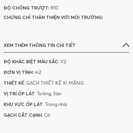
ĐỘ CHỐNG TRƯỢT:
R10
CHỨNG CHỈ THÂN THIỆN VỚI MÔI TRƯỜNG:
XEM THÊM THÔNG TIN CHI TIẾT
ĐỘ KHÁC BIỆT MÀU SẮC
: V2
ĐƠN VỊ TÍNH
: m2
THIẾT KẾ
: GẠCH THIẾT KẾ XI MĂNG
VỊ TRÍ ỐP LÁT
: Tường, Sàn
KHU VỰC ỐP LÁT
: Trong nhà
GẠCH CẮT CẠNH
: Có