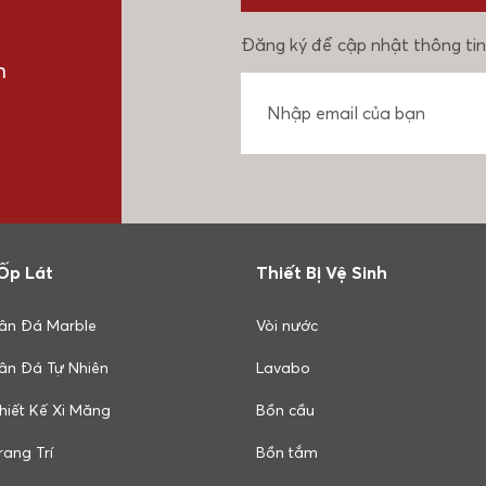
Đăng ký để cập nhật thông tin
n
Ốp Lát
Thiết Bị Vệ Sinh
ân Đá Marble
Vòi nước
ân Đá Tự Nhiên
Lavabo
hiết Kế Xi Măng
Bồn cầu
ang Trí
Bồn tắm