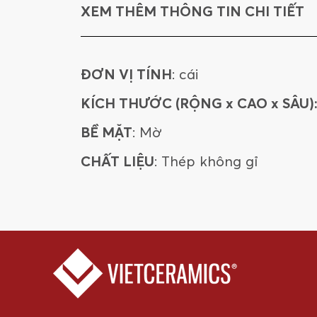
XEM THÊM THÔNG TIN CHI TIẾT
ĐƠN VỊ TÍNH
: cái
KÍCH THƯỚC (RỘNG x CAO x SÂU)
BỀ MẶT
: Mờ
CHẤT LIỆU
: Thép không gỉ