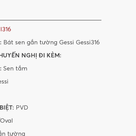
I316
:
Bát sen gắn tường Gessi Gessi316
HUYẾN NGHỊ ĐI KÈM:
:
Sen tắm
ssi
IỆT:
PVD
/Oval
ắn tường