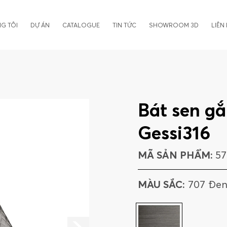
G TÔI
DỰ ÁN
CATALOGUE
TIN TỨC
SHOWROOM 3D
LIÊN
Bát sen g
Gessi316
MÃ SẢN PHẨM:
57
MÀU SẮC:
707 Đe