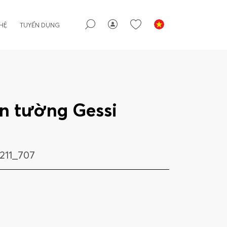
 HỆ
TUYỂN DỤNG
ắn tường Gessi
211_707
n