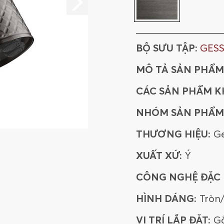
BỘ SƯU TẬP:
GESS
MÔ TẢ SẢN PHẨM
CÁC SẢN PHẨM K
NHÓM SẢN PHẨM
THƯƠNG HIỆU:
Ge
XUẤT XỨ:
Ý
CÔNG NGHỆ ĐẶC B
HÌNH DÁNG:
Tròn
VỊ TRÍ LẮP ĐẶT:
G