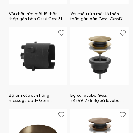
Vòi chậu rửa một lỗ thân
Vòi chậu rửa một lỗ thân
thấp gắn bàn Gessi Gessi316
thấp gắn bàn Gessi Gessi316
54101_708 Vòi chậu rửa một
54201_726 Vòi chậu rửa một
lỗ thân thấp gắn bàn Gessi
lỗ thân thấp gắn bàn Gessi
Gessi316
Gessi316
Bộ âm của sen hông
Bộ xả lavabo Gessi
massage body Gessi
54599_726 Bộ xả lavabo
32985_031 Bộ âm của sen
Gessi
hông massage body Gessi