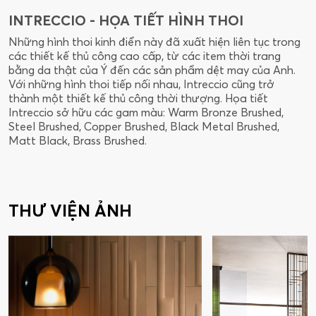
INTRECCIO - HỌA TIẾT HÌNH THOI
T
Những hình thoi kinh điển này đã xuất hiện liên tục trong
G
các thiết kế thủ công cao cấp, từ các item thời trang
n
bằng da thật của Ý đến các sản phẩm dệt may của Anh.
T
Với những hình thoi tiếp nối nhau, Intreccio cũng trở
k
thành một thiết kế thủ công thời thượng. Họa tiết
m
Intreccio sở hữu các gam màu: Warm Bronze Brushed,
h
Steel Brushed, Copper Brushed, Black Metal Brushed,
C
Matt Black, Brass Brushed.
THƯ VIỆN ẢNH