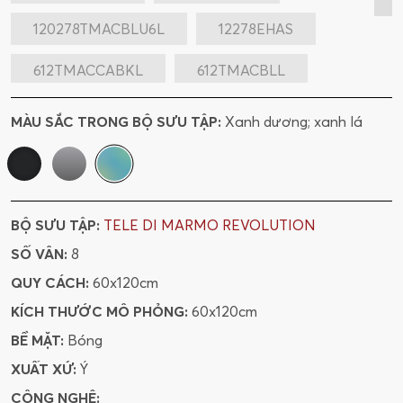
120278TMACBLU6L
12278EHAS
612TMACCABKL
612TMACBLL
612TMACVEL
MÀU SẮC TRONG BỘ SƯU TẬP:
Xanh dương; xanh lá
BỘ SƯU TẬP:
TELE DI MARMO REVOLUTION
SỐ VÂN:
8
QUY CÁCH:
60x120cm
KÍCH THƯỚC MÔ PHỎNG:
60x120cm
BỀ MẶT:
Bóng
XUẤT XỨ:
Ý
CÔNG NGHỆ: