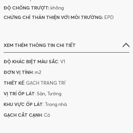
ĐỘ CHỐNG TRƯỢT:
không
CHỨNG CHỈ THÂN THIỆN VỚI MÔI TRƯỜNG:
EPD
XEM THÊM THÔNG TIN CHI TIẾT
ĐỘ KHÁC BIỆT MÀU SẮC
: V1
ĐƠN VỊ TÍNH
: m2
THIẾT KẾ
: GẠCH TRANG TRÍ
VỊ TRÍ ỐP LÁT
: Sàn, Tường
KHU VỰC ỐP LÁT
: Trong nhà
GẠCH CẮT CẠNH
: Có