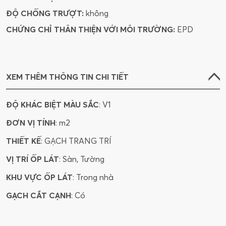
ĐỘ CHỐNG TRƯỢT:
không
CHỨNG CHỈ THÂN THIỆN VỚI MÔI TRƯỜNG:
EPD
XEM THÊM THÔNG TIN CHI TIẾT
ĐỘ KHÁC BIỆT MÀU SẮC
: V1
ĐƠN VỊ TÍNH
: m2
THIẾT KẾ
: GẠCH TRANG TRÍ
VỊ TRÍ ỐP LÁT
: Sàn, Tường
KHU VỰC ỐP LÁT
: Trong nhà
GẠCH CẮT CẠNH
: Có