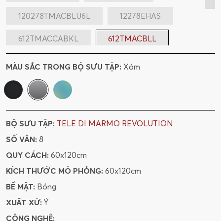
120278TMACBLU6L
12278EHAS
612TMACCABKL
612TMACBLL
612TMACVEL
MÀU SẮC TRONG BỘ SƯU TẬP:
Xám
BỘ SƯU TẬP:
TELE DI MARMO REVOLUTION
SỐ VÂN:
8
QUY CÁCH:
60x120cm
KÍCH THƯỚC MÔ PHỎNG:
60x120cm
BỀ MẶT:
Bóng
XUẤT XỨ:
Ý
CÔNG NGHỆ: