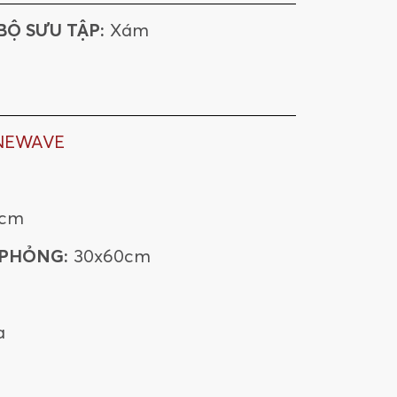
BỘ SƯU TẬP:
Xám
NEWAVE
0cm
 PHỎNG:
30x60cm
a