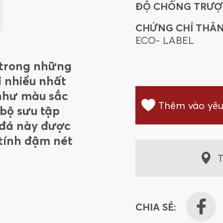
ĐỘ CHỐNG TRƯỢ
CHỨNG CHỈ THÂN
ECO- LABEL
t trong những
i nhiều nhất
 như màu sắc
Thêm vào yêu
bộ sưu tập
 đá này được
tính đậm nét
T
CHIA SẺ: