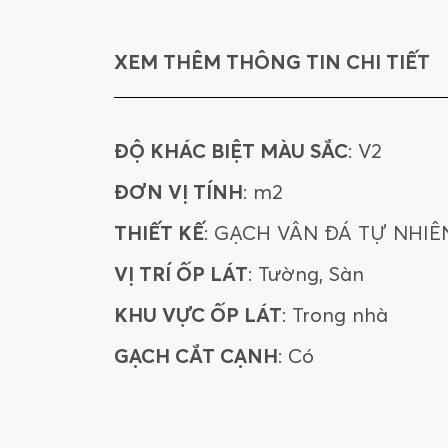
XEM THÊM THÔNG TIN CHI TIẾT
ĐỘ KHÁC BIỆT MÀU SẮC
: V2
ĐƠN VỊ TÍNH
: m2
THIẾT KẾ
: GẠCH VÂN ĐÁ TỰ NHIÊ
VỊ TRÍ ỐP LÁT
: Tường, Sàn
KHU VỰC ỐP LÁT
: Trong nhà
GẠCH CẮT CẠNH
: Có