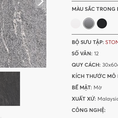
MÀU SẮC TRONG 
BỘ SƯU TẬP:
STO
SỐ VÂN:
12
QUY CÁCH:
30x6
KÍCH THƯỚC MÔ
BỀ MẶT:
Mờ
XUẤT XỨ:
Malaysi
CÔNG NGHỆ: