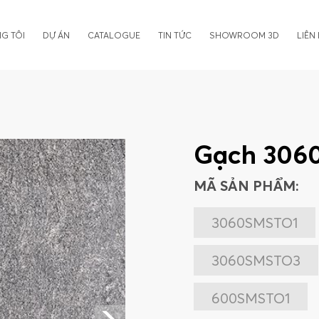
G TÔI
DỰ ÁN
CATALOGUE
TIN TỨC
SHOWROOM 3D
LIÊN
Gạch 306
MÃ SẢN PHẨM:
3060SMSTO1
3060SMSTO3
600SMSTO1