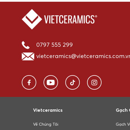
0797 555 299
vietceramics@vietceramics.com.v
Vietceramics
Gạch 
Về Chúng Tôi
Gạch V