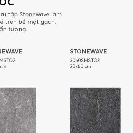
ƯỚC
sưu tập Stonewave làm
ẽ trên bề mặt gạch,
ấn tượng.
NEWAVE
STONEWAVE
SMSTO2
3060SMSTO3
 cm
30x60 cm