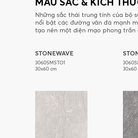
MÀU SẮC & KÍCH TH
Những sắc thái trung tính của bộ 
nổi bật các đường vân đá mạnh m
tạo nên một diện mạo phong trần 
STONEWAVE
STO
3060SMSTO1
3060
30x60 cm
30x60