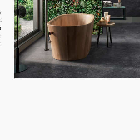
n
u
á
c
t