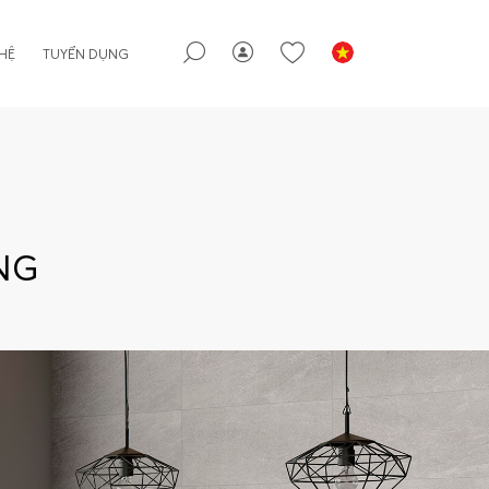
 HỆ
TUYỂN DỤNG
NG