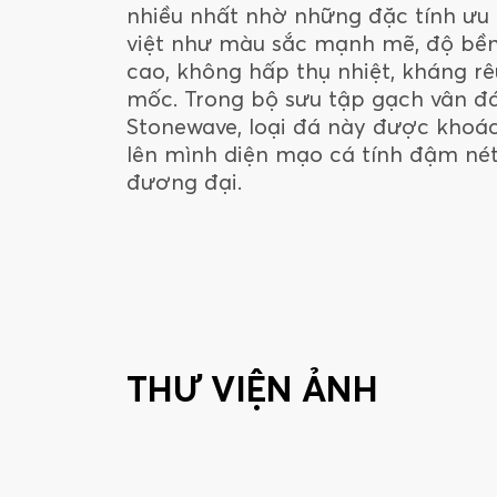
nhiều nhất nhờ những đặc tính ưu
việt như màu sắc mạnh mẽ, độ bề
cao, không hấp thụ nhiệt, kháng rê
mốc. Trong bộ sưu tập gạch vân đ
Stonewave, loại đá này được khoá
lên mình diện mạo cá tính đậm né
đương đại.
THƯ VIỆN ẢNH