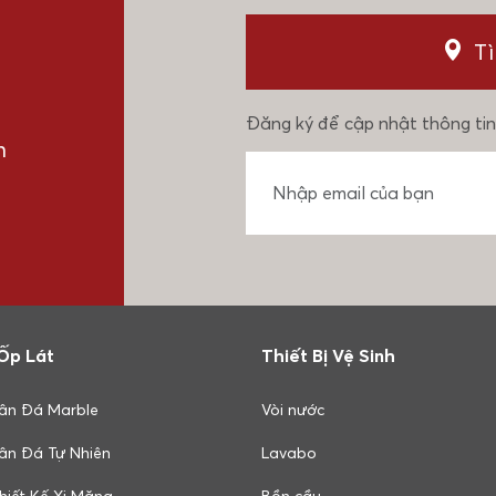
T
Đăng ký để cập nhật thông tin
n
Ốp Lát
Thiết Bị Vệ Sinh
ân Đá Marble
Vòi nước
ân Đá Tự Nhiên
Lavabo