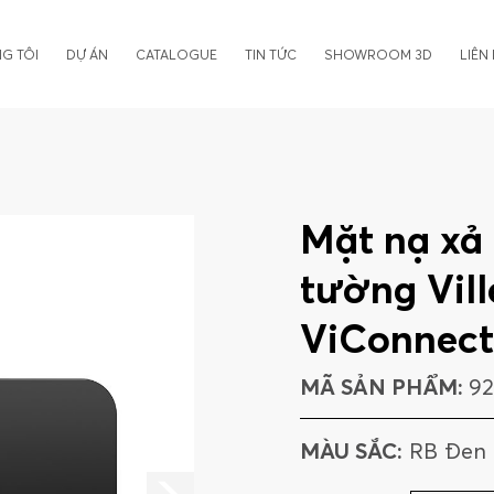
G TÔI
DỰ ÁN
CATALOGUE
TIN TỨC
SHOWROOM 3D
LIÊN
Mặt nạ xả
tường Vill
ViConnect
MÃ SẢN PHẨM:
9
MÀU SẮC:
RB Đen