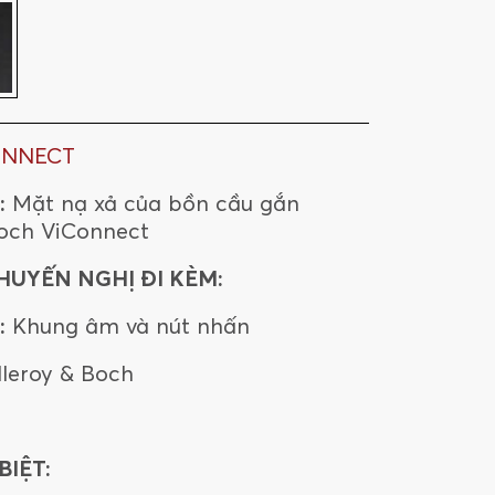
ONNECT
:
Mặt nạ xả của bồn cầu gắn
Boch ViConnect
HUYẾN NGHỊ ĐI KÈM:
:
Khung âm và nút nhấn
lleroy & Boch
IỆT: