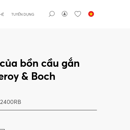
 HỆ
TUYỂN DỤNG
 của bồn cầu gắn
eroy & Boch
22400RB