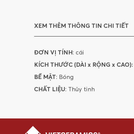
XEM THÊM THÔNG TIN CHI TIẾT
ĐƠN VỊ TÍNH
: cái
KÍCH THƯỚC (DÀI x RỘNG x CAO):
BỀ MẶT
: Bóng
CHẤT LIỆU
: Thủy tinh