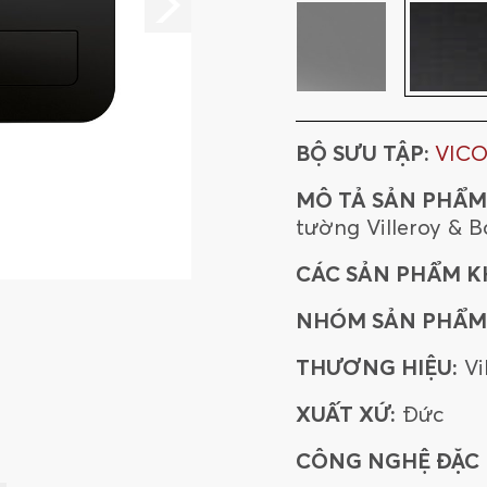
BỘ SƯU TẬP:
VIC
MÔ TẢ SẢN PHẨM
tường Villeroy & 
CÁC SẢN PHẨM K
NHÓM SẢN PHẨM
THƯƠNG HIỆU:
Vi
XUẤT XỨ:
Đức
CÔNG NGHỆ ĐẶC B