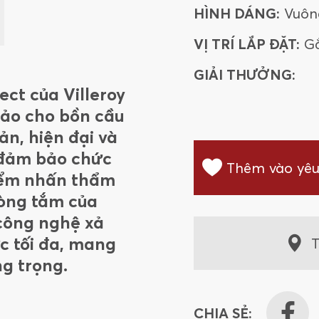
HÌNH DÁNG:
Vuôn
VỊ TRÍ LẮP ĐẶT:
G
GIẢI THƯỞNG:
ct của Villeroy
hảo cho bồn cầu
iản, hiện đại và
 đảm bảo chức
Thêm vào yêu
điểm nhấn thẩm
òng tắm của
 công nghệ xả
ớc tối đa, mang
T
ng trọng.
CHIA SẺ: