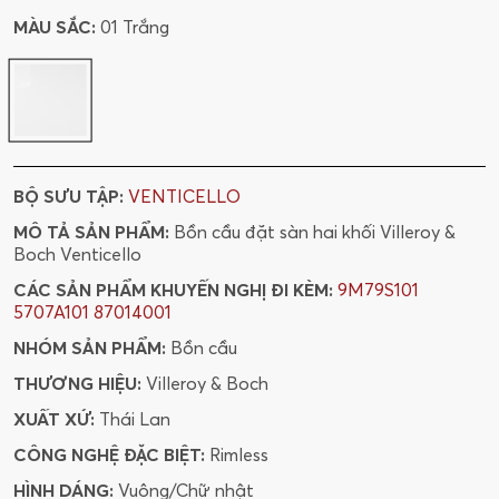
MÀU SẮC:
01 Trắng
BỘ SƯU TẬP:
VENTICELLO
MÔ TẢ SẢN PHẨM:
Bồn cầu đặt sàn hai khối Villeroy &
Boch Venticello
CÁC SẢN PHẨM KHUYẾN NGHỊ ĐI KÈM:
9M79S101
5707A101
87014001
NHÓM SẢN PHẨM:
Bồn cầu
THƯƠNG HIỆU:
Villeroy & Boch
XUẤT XỨ:
Thái Lan
CÔNG NGHỆ ĐẶC BIỆT:
Rimless
HÌNH DÁNG:
Vuông/Chữ nhật