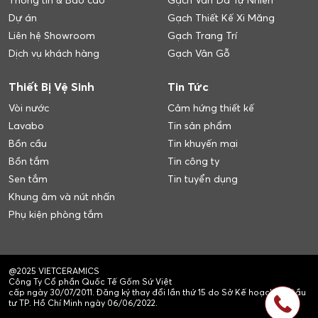
Thông tin & Báo cáo
Gạch Vân Đá Tự Nhiên
Dự án
Gạch Thiết Kế Xi Măng
Liên hệ Showroom
Gạch Trang Trí
Dịch vụ khách hàng
Gạch Vân Gỗ
Thiết Bị Vệ Sinh
Tin Tức
Vòi nước
Cảm hứng thiết kế
Lavabo
Tin sản phẩm
Bồn cầu
Tin khuyến mại
Bồn tắm
Tin công ty
Sen tắm
Tin tuyển dụng
Khung âm và nút nhấn
Phụ kiện phòng tắm
@2025 VIETCERAMICS
Công Ty Cổ phần Quốc Tế Gốm Sứ Việt
cấp ngày 30/07/2011. Đăng ký thay đổi lần thứ 15 do Sở Kế hoạch và Đầu
tư TP. Hồ Chí Minh ngày 06/06/2022.