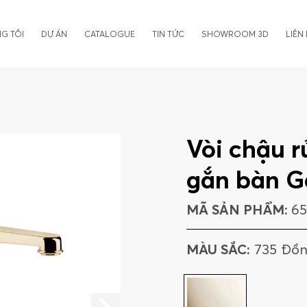
G TÔI
DỰ ÁN
CATALOGUE
TIN TỨC
SHOWROOM 3D
LIÊN
Vòi chậu r
gắn bàn G
MÃ SẢN PHẨM:
65
MÀU SẮC:
735 Đồ