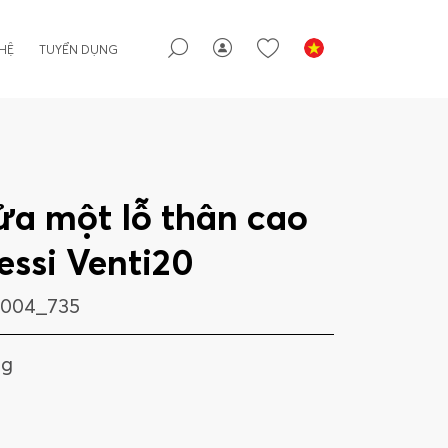
 HỆ
TUYỂN DỤNG
ửa một lỗ thân cao
essi Venti20
004_735
ng