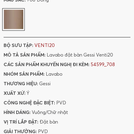
BỘ SƯU TẬP:
VENTI20
MÔ TẢ SẢN PHẨM:
Lavabo đặt bàn Gessi Venti20
CÁC SẢN PHẨM KHUYẾN NGHỊ ĐI KÈM:
54599_708
NHÓM SẢN PHẨM:
Lavabo
THƯƠNG HIỆU:
Gessi
XUẤT XỨ:
Ý
CÔNG NGHỆ ĐẶC BIỆT:
PVD
HÌNH DÁNG:
Vuông/Chữ nhật
VỊ TRÍ LẮP ĐẶT:
Đặt bàn
GIẢI THƯỞNG:
PVD