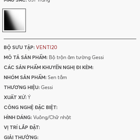
BỘ SƯU TẬP:
VENTI20
MÔ TẢ SẢN PHẨM:
Bộ trộn âm tường Gessi
CÁC SẢN PHẨM KHUYẾN NGHỊ ĐI KÈM:
NHÓM SẢN PHẨM:
Sen tắm
THƯƠNG HIỆU:
Gessi
XUẤT XỨ:
Ý
CÔNG NGHỆ ĐẶC BIỆT:
HÌNH DÁNG:
Vuông/Chữ nhật
VỊ TRÍ LẮP ĐẶT:
GIẢI THƯỞNG: