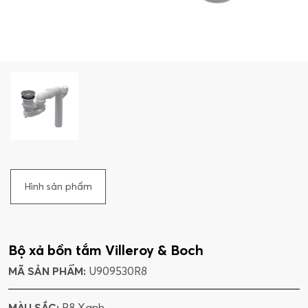
Hình sản phẩm
Bộ xả bồn tắm Villeroy & Boch
MÃ SẢN PHẨM:
U909530R8
MÀU SẮC:
R8 Xanh