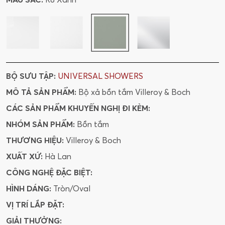
BỘ SƯU TẬP:
UNIVERSAL SHOWERS
MÔ TẢ SẢN PHẨM:
Bộ xả bồn tắm Villeroy & Boch
CÁC SẢN PHẨM KHUYẾN NGHỊ ĐI KÈM:
NHÓM SẢN PHẨM:
Bồn tắm
THƯƠNG HIỆU:
Villeroy & Boch
XUẤT XỨ:
Hà Lan
CÔNG NGHỆ ĐẶC BIỆT:
HÌNH DÁNG:
Tròn/Oval
VỊ TRÍ LẮP ĐẶT:
GIẢI THƯỞNG: