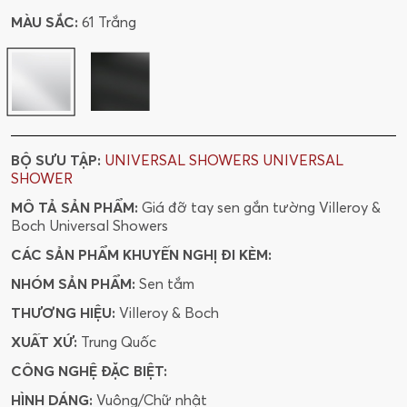
MÀU SẮC:
61 Trắng
BỘ SƯU TẬP:
UNIVERSAL SHOWERS
UNIVERSAL
SHOWER
MÔ TẢ SẢN PHẨM:
Giá đỡ tay sen gắn tường Villeroy &
Boch Universal Showers
CÁC SẢN PHẨM KHUYẾN NGHỊ ĐI KÈM:
NHÓM SẢN PHẨM:
Sen tắm
THƯƠNG HIỆU:
Villeroy & Boch
XUẤT XỨ:
Trung Quốc
CÔNG NGHỆ ĐẶC BIỆT:
HÌNH DÁNG:
Vuông/Chữ nhật