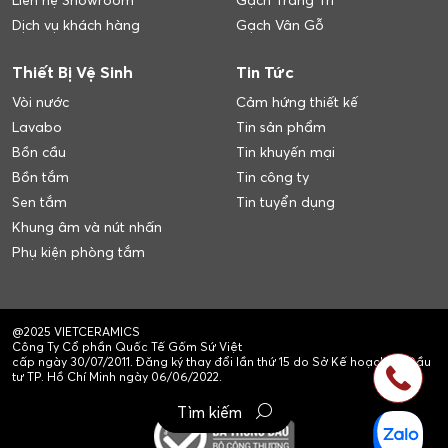
Liên hệ Showroom
Gạch Trang Trí
Dịch vụ khách hàng
Gạch Vân Gỗ
Thiết Bị Vệ Sinh
Tin Tức
Vòi nước
Cảm hứng thiết kế
Lavabo
Tin sản phẩm
Bồn cầu
Tin khuyến mại
Bồn tắm
Tin công ty
Sen tắm
Tin tuyển dụng
Khung âm và nút nhấn
Phụ kiện phòng tắm
@2025 VIETCERAMICS
Công Ty Cổ phần Quốc Tế Gốm Sứ Việt
cấp ngày 30/07/2011. Đăng ký thay đổi lần thứ 15 do Sở Kế hoạch và Đầu
tư TP. Hồ Chí Minh ngày 06/06/2022.
Tìm kiếm