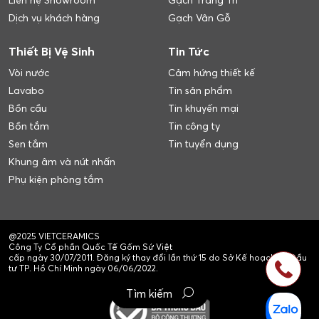
Liên hệ Showroom
Gạch Trang Trí
Dịch vụ khách hàng
Gạch Vân Gỗ
Thiết Bị Vệ Sinh
Tin Tức
Vòi nước
Cảm hứng thiết kế
Lavabo
Tin sản phẩm
Bồn cầu
Tin khuyến mại
Bồn tắm
Tin công ty
Sen tắm
Tin tuyển dụng
Khung âm và nút nhấn
Phụ kiện phòng tắm
@2025 VIETCERAMICS
Công Ty Cổ phần Quốc Tế Gốm Sứ Việt
cấp ngày 30/07/2011. Đăng ký thay đổi lần thứ 15 do Sở Kế hoạch và Đầu
tư TP. Hồ Chí Minh ngày 06/06/2022.
Tìm kiếm