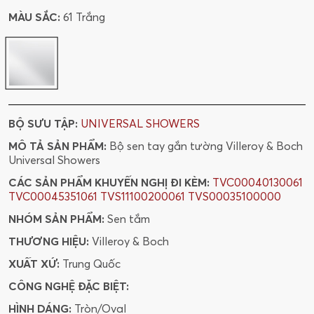
MÀU SẮC:
61 Trắng
BỘ SƯU TẬP:
UNIVERSAL SHOWERS
MÔ TẢ SẢN PHẨM:
Bộ sen tay gắn tường Villeroy & Boch
Universal Showers
CÁC SẢN PHẨM KHUYẾN NGHỊ ĐI KÈM:
TVC00040130061
TVC00045351061
TVS11100200061
TVS00035100000
NHÓM SẢN PHẨM:
Sen tắm
THƯƠNG HIỆU:
Villeroy & Boch
XUẤT XỨ:
Trung Quốc
CÔNG NGHỆ ĐẶC BIỆT:
HÌNH DÁNG:
Tròn/Oval