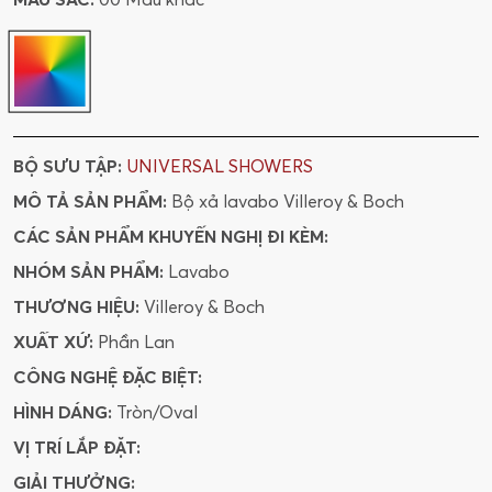
BỘ SƯU TẬP:
UNIVERSAL SHOWERS
MÔ TẢ SẢN PHẨM:
Bộ xả lavabo Villeroy & Boch
CÁC SẢN PHẨM KHUYẾN NGHỊ ĐI KÈM:
NHÓM SẢN PHẨM:
Lavabo
THƯƠNG HIỆU:
Villeroy & Boch
XUẤT XỨ:
Phần Lan
CÔNG NGHỆ ĐẶC BIỆT:
HÌNH DÁNG:
Tròn/Oval
VỊ TRÍ LẮP ĐẶT:
GIẢI THƯỞNG: