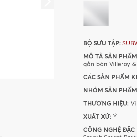
BỘ SƯU TẬP:
SUBW
MÔ TẢ SẢN PHẨM
gắn bàn Villeroy 
CÁC SẢN PHẨM K
NHÓM SẢN PHẨM
THƯƠNG HIỆU:
Vi
XUẤT XỨ:
Ý
CÔNG NGHỆ ĐẶC B