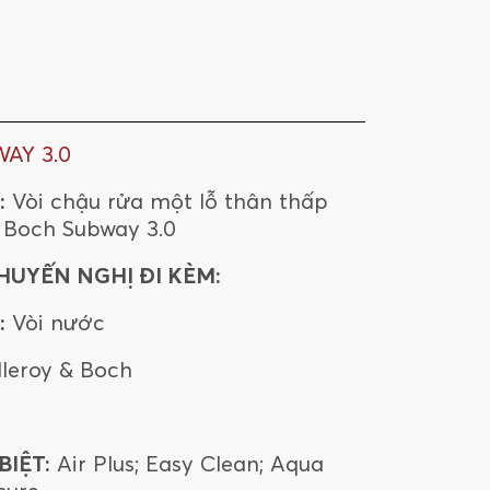
AY 3.0
:
Vòi chậu rửa một lỗ thân thấp
& Boch Subway 3.0
HUYẾN NGHỊ ĐI KÈM:
:
Vòi nước
lleroy & Boch
IỆT:
Air Plus; Easy Clean; Aqua