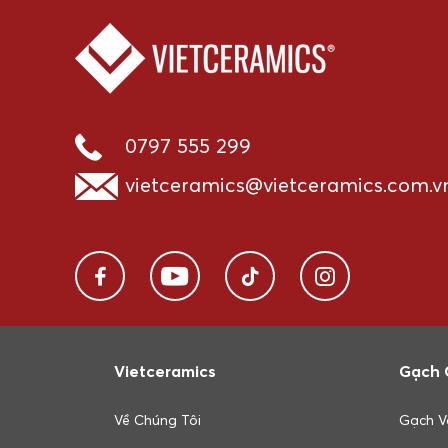
0797 555 299
vietceramics@vietceramics.com.v
Vietceramics
Gạch 
Về Chúng Tôi
Gạch V