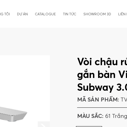
G TÔI
DỰ ÁN
CATALOGUE
TIN TỨC
SHOWROOM 3D
LIÊN
Vòi chậu r
gắn bàn Vi
Subway 3.
MÃ SẢN PHẨM:
TV
MÀU SẮC:
61 Trắn