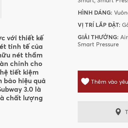
Smart; Smart Pres
HÌNH DÁNG:
Vuôn
VỊ TRÍ LẮP ĐẶT:
G
GIẢI THƯỞNG:
Ai
 với thiết kế
Smart Pressure
ét tinh tế của
 hữu nét thẩm
oàn chỉnh cho
ệ tiết kiệm
 bảo hiệu quả
Thêm vào yêu
ubway 3.0 là
và chất lượng
T