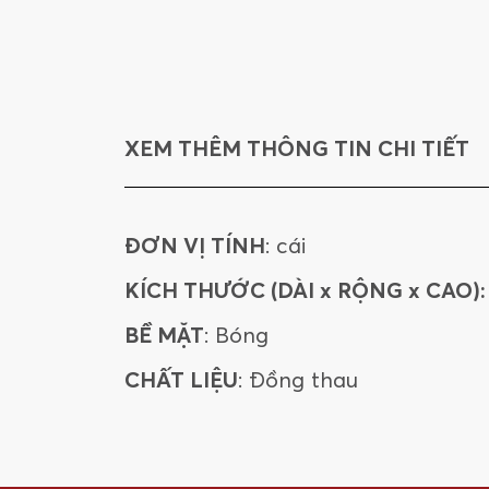
XEM THÊM THÔNG TIN CHI TIẾT
ĐƠN VỊ TÍNH
: cái
KÍCH THƯỚC (DÀI x RỘNG x CAO):
BỀ MẶT
: Bóng
CHẤT LIỆU
: Đồng thau