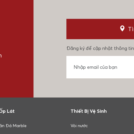
T
Đăng ký để cập nhật thông tin
n
Ốp Lát
Thiết Bị Vệ Sinh
ân Đá Marble
Vòi nước