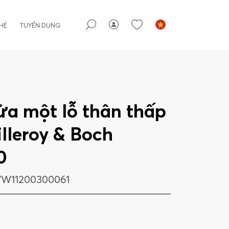
 HỆ
TUYỂN DỤNG
ửa một lỗ thân thấp
lleroy & Boch
0
W11200300061
g