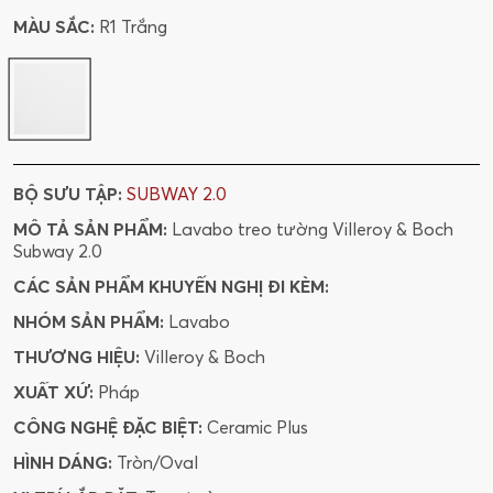
MÀU SẮC:
R1 Trắng
BỘ SƯU TẬP:
SUBWAY 2.0
MÔ TẢ SẢN PHẨM:
Lavabo treo tường Villeroy & Boch
Subway 2.0
CÁC SẢN PHẨM KHUYẾN NGHỊ ĐI KÈM:
NHÓM SẢN PHẨM:
Lavabo
THƯƠNG HIỆU:
Villeroy & Boch
XUẤT XỨ:
Pháp
CÔNG NGHỆ ĐẶC BIỆT:
Ceramic Plus
HÌNH DÁNG:
Tròn/Oval