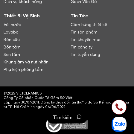
Dịch vụ khách hàng
Gạch Vân Gỗ
Thiết Bị Vệ Sinh
Tin Tức
Vòi nước
Cảm hứng thiết kế
Lavabo
Tin sản phẩm
Bồn cầu
Tin khuyến mại
Bồn tắm
Tin công ty
Sen tắm
Tin tuyển dụng
Khung âm và nút nhấn
Phụ kiện phòng tắm
@2025 VIETCERAMICS
Công Ty Cổ phần Quốc Tế Gốm Sứ Việt
cấp ngày 30/07/2011. Đăng ký thay đổi lần thứ 15 do Sở Kế hoạch và Đầu
tư TP. Hồ Chí Minh ngày 06/06/2022.
Tìm kiếm