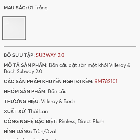
MÀU SẮC:
01 Trắng
BỘ SƯU TẬP:
SUBWAY 2.0
MÔ TẢ SẢN PHẨM:
Bồn cầu đặt sàn một khối Villeroy &
Boch Subway 2.0
CÁC SẢN PHẨM KHUYẾN NGHỊ ĐI KÈM:
9M78S101
NHÓM SẢN PHẨM:
Bồn cầu
THƯƠNG HIỆU:
Villeroy & Boch
XUẤT XỨ:
Thái Lan
CÔNG NGHỆ ĐẶC BIỆT:
Rimless; Direct Flush
HÌNH DÁNG:
Tròn/Oval