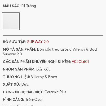
MÀU SẮC:
R1 Trắng
BỘ SƯU TẬP:
SUBWAY 2.0
MÔ TẢ SẢN PHẨM:
Bồn cầu treo tường Villeroy & Boch
Subway 2.0
CÁC SẢN PHẨM KHUYẾN NGHỊ ĐI KÈM:
V02CL601
NHÓM SẢN PHẨM:
Bồn cầu
THƯƠNG HIỆU:
Villeroy & Boch
XUẤT XỨ:
Đức
CÔNG NGHỆ ĐẶC BIỆT:
Ceramic Plus
HÌNH DÁNG:
Tròn/Oval