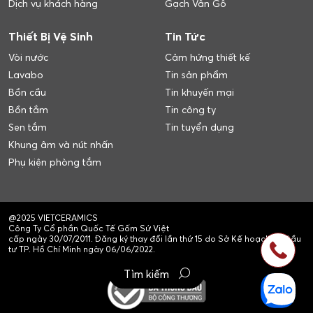
Dịch vụ khách hàng
Gạch Vân Gỗ
Thiết Bị Vệ Sinh
Tin Tức
Vòi nước
Cảm hứng thiết kế
Lavabo
Tin sản phẩm
Bồn cầu
Tin khuyến mại
Bồn tắm
Tin công ty
Sen tắm
Tin tuyển dụng
Khung âm và nút nhấn
Phụ kiện phòng tắm
@2025 VIETCERAMICS
Công Ty Cổ phần Quốc Tế Gốm Sứ Việt
cấp ngày 30/07/2011. Đăng ký thay đổi lần thứ 15 do Sở Kế hoạch và Đầu
tư TP. Hồ Chí Minh ngày 06/06/2022.
Tìm kiếm