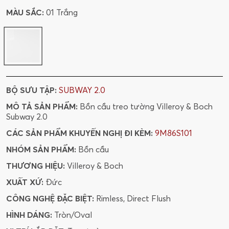
MÀU SẮC:
01 Trắng
BỘ SƯU TẬP:
SUBWAY 2.0
MÔ TẢ SẢN PHẨM:
Bồn cầu treo tường Villeroy & Boch
Subway 2.0
CÁC SẢN PHẨM KHUYẾN NGHỊ ĐI KÈM:
9M86S101
NHÓM SẢN PHẨM:
Bồn cầu
THƯƠNG HIỆU:
Villeroy & Boch
XUẤT XỨ:
Đức
CÔNG NGHỆ ĐẶC BIỆT:
Rimless, Direct Flush
HÌNH DÁNG:
Tròn/Oval