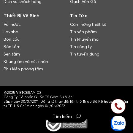
Dịch vụ khách hàng
Gạch Vân Gỗ
Thiết Bị Vệ Sinh
Tin Tức
Vòi nước
Cảm hứng thiết kế
Lavabo
Tin sản phẩm
Bồn cầu
Tin khuyến mại
Bồn tắm
Tin công ty
Sen tắm
Tin tuyển dụng
Khung âm và nút nhấn
Phụ kiện phòng tắm
@2025 VIETCERAMICS
Công Ty Cổ phần Quốc Tế Gốm Sứ Việt
cấp ngày 30/07/2011. Đăng ký thay đổi lần thứ 15 do Sở Kế hoạch và Đầu
tư TP. Hồ Chí Minh ngày 06/06/2022.
Tìm kiếm