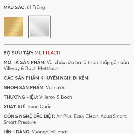
MÀU SẮC:
61 Trắng
BỘ SƯU TẬP:
METTLACH
MÔ TẢ SẢN PHẨM:
Vòi chậu rửa ba lỗ thân thấp gắn bàn
Villeroy & Boch Mettlach
CÁC SẢN PHẨM KHUYẾN NGHỊ ĐI KÈM:
NHÓM SẢN PHẨM:
Vòi nước
THƯƠNG HIỆU:
Villeroy & Boch
XUẤT XỨ:
Trung Quốc
CÔNG NGHỆ ĐẶC BIỆT:
Air Plus; Easy Clean; Aqua Smart;
Smart Pressure
HÌNH DÁNG:
Vuông/Chữ nhật