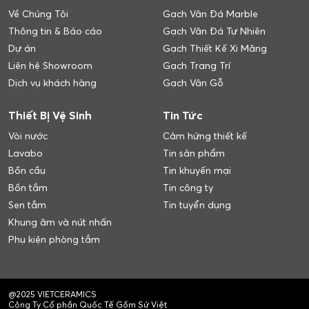
Về Chúng Tôi
Gạch Vân Đá Marble
Thông tin & Báo cáo
Gạch Vân Đá Tự Nhiên
Dự án
Gạch Thiết Kế Xi Măng
Liên hệ Showroom
Gạch Trang Trí
Dịch vụ khách hàng
Gạch Vân Gỗ
Thiết Bị Vệ Sinh
Tin Tức
Vòi nước
Cảm hứng thiết kế
Lavabo
Tin sản phẩm
Bồn cầu
Tin khuyến mại
Bồn tắm
Tin công ty
Sen tắm
Tin tuyển dụng
Khung âm và nút nhấn
Phụ kiện phòng tắm
@2025 VIETCERAMICS
Công Ty Cổ phần Quốc Tế Gốm Sứ Việt