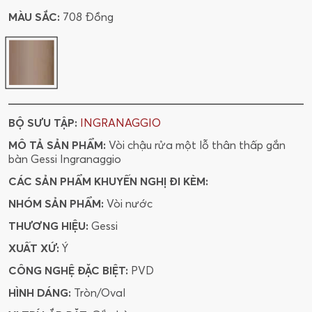
MÀU SẮC:
708 Đồng
BỘ SƯU TẬP:
INGRANAGGIO
MÔ TẢ SẢN PHẨM:
Vòi chậu rửa một lỗ thân thấp gắn
bàn Gessi Ingranaggio
CÁC SẢN PHẨM KHUYẾN NGHỊ ĐI KÈM:
NHÓM SẢN PHẨM:
Vòi nước
THƯƠNG HIỆU:
Gessi
XUẤT XỨ:
Ý
CÔNG NGHỆ ĐẶC BIỆT:
PVD
HÌNH DÁNG:
Tròn/Oval