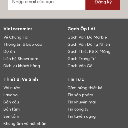
Đăng ký
Vietceramics
Gạch Ốp Lát
Về Chúng Tôi
Gạch Vân Đá Marble
Thông tin & Báo cáo
Gạch Vân Đá Tự Nhiên
Dự án
Gạch Thiết Kế Xi Măng
Liên hệ Showroom
Gạch Trang Trí
Dịch vụ khách hàng
Gạch Vân Gỗ
Thiết Bị Vệ Sinh
Tin Tức
Vòi nước
Cảm hứng thiết kế
Lavabo
Tin sản phẩm
Bồn cầu
Tin khuyến mại
Bồn tắm
Tin công ty
Sen tắm
Tin tuyển dụng
Khung âm và nút nhấn