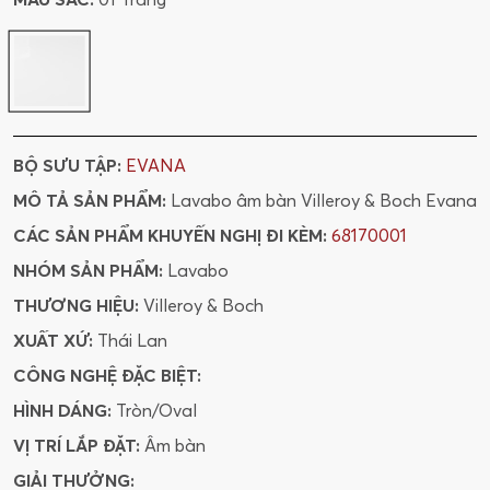
BỘ SƯU TẬP:
EVANA
MÔ TẢ SẢN PHẨM:
Lavabo âm bàn Villeroy & Boch Evana
CÁC SẢN PHẨM KHUYẾN NGHỊ ĐI KÈM:
68170001
NHÓM SẢN PHẨM:
Lavabo
THƯƠNG HIỆU:
Villeroy & Boch
XUẤT XỨ:
Thái Lan
CÔNG NGHỆ ĐẶC BIỆT:
HÌNH DÁNG:
Tròn/Oval
VỊ TRÍ LẮP ĐẶT:
Âm bàn
GIẢI THƯỞNG: