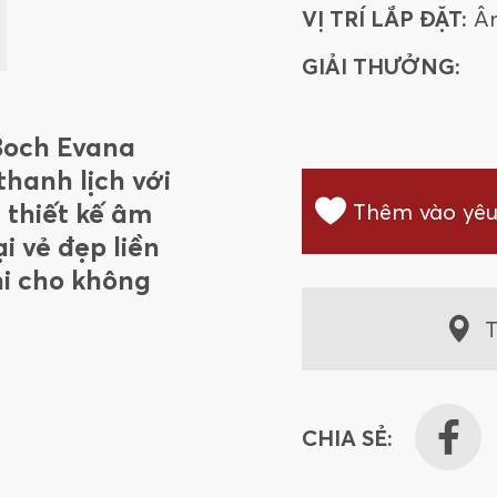
VỊ TRÍ LẮP ĐẶT:
Â
GIẢI THƯỞNG:
Boch Evana
hanh lịch với
 thiết kế âm
Thêm vào yêu
i vẻ đẹp liền
hi cho không
T
CHIA SẺ: