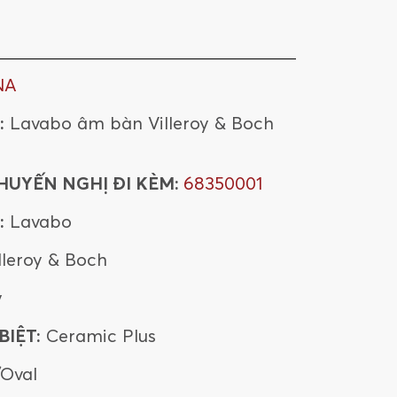
NA
:
Lavabo âm bàn Villeroy & Boch
HUYẾN NGHỊ ĐI KÈM:
68350001
:
Lavabo
lleroy & Boch
y
IỆT:
Ceramic Plus
/Oval