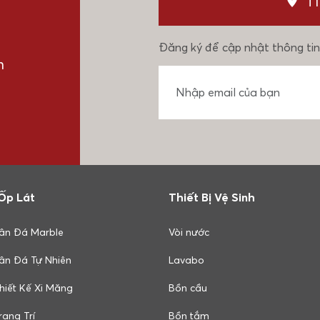
T
Đăng ký để cập nhật thông tin
n
Ốp Lát
Thiết Bị Vệ Sinh
ân Đá Marble
Vòi nước
ân Đá Tự Nhiên
Lavabo
hiết Kế Xi Măng
Bồn cầu
ang Trí
Bồn tắm