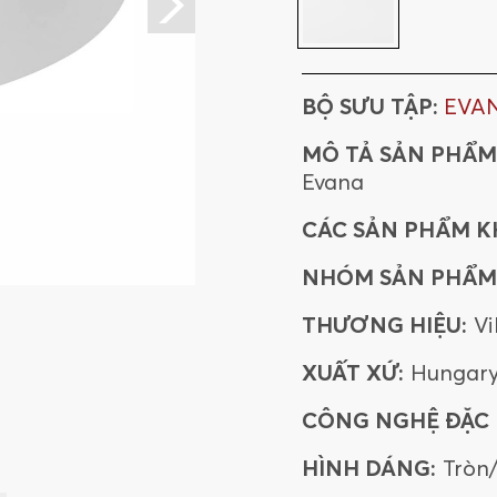
BỘ SƯU TẬP:
EVA
MÔ TẢ SẢN PHẨM
Evana
CÁC SẢN PHẨM K
NHÓM SẢN PHẨM
THƯƠNG HIỆU:
Vi
XUẤT XỨ:
Hungar
CÔNG NGHỆ ĐẶC B
HÌNH DÁNG:
Tròn