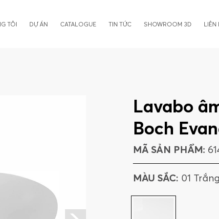
G TÔI
DỰ ÁN
CATALOGUE
TIN TỨC
SHOWROOM 3D
LIÊN
Lavabo âm
Boch Evan
MÃ SẢN PHẨM:
61
MÀU SẮC:
01 Trắn