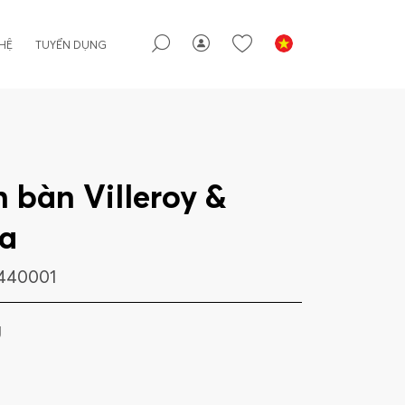
 HỆ
TUYỂN DỤNG
 bàn Villeroy &
a
440001
g