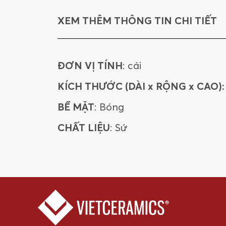
XEM THÊM THÔNG TIN CHI TIẾT
ĐƠN VỊ TÍNH
: cái
KÍCH THƯỚC (DÀI x RỘNG x CAO):
BỀ MẶT
: Bóng
CHẤT LIỆU
: Sứ