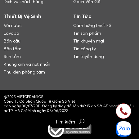
Dịch vụ khách hàng
Gạch Vân Gỗ
Thiết Bị Vệ Sinh
Tin Tức
Vòi nước
Cảm hứng thiết kế
Lavabo
Tin sản phẩm
Bồn cầu
Tin khuyến mại
Bồn tắm
Tin công ty
Sen tắm
Tin tuyển dụng
Khung âm và nút nhấn
Phụ kiện phòng tắm
@2025 VIETCERAMICS
Công Ty Cổ phần Quốc Tế Gốm Sứ Việt
cấp ngày 30/07/2011. Đăng ký thay đổi lần thứ 15 do Sở Kế hoạch và Đầu
tư TP. Hồ Chí Minh ngày 06/06/2022.
Tìm kiếm