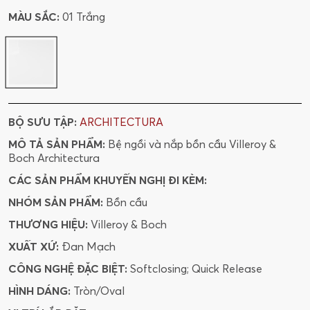
MÀU SẮC:
01 Trắng
BỘ SƯU TẬP:
ARCHITECTURA
MÔ TẢ SẢN PHẨM:
Bệ ngồi và nắp bồn cầu Villeroy &
Boch Architectura
CÁC SẢN PHẨM KHUYẾN NGHỊ ĐI KÈM:
NHÓM SẢN PHẨM:
Bồn cầu
THƯƠNG HIỆU:
Villeroy & Boch
XUẤT XỨ:
Đan Mạch
CÔNG NGHỆ ĐẶC BIỆT:
Softclosing; Quick Release
HÌNH DÁNG:
Tròn/Oval