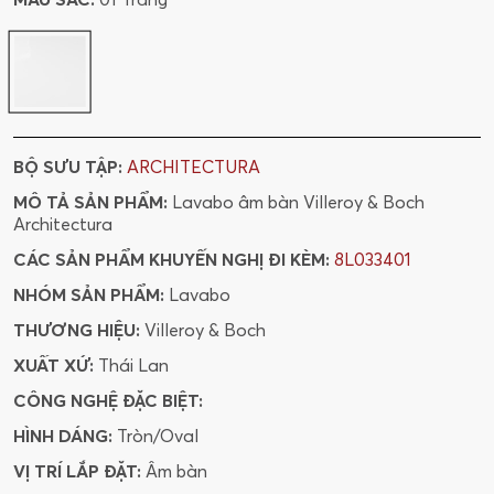
BỘ SƯU TẬP:
ARCHITECTURA
MÔ TẢ SẢN PHẨM:
Lavabo âm bàn Villeroy & Boch
Architectura
CÁC SẢN PHẨM KHUYẾN NGHỊ ĐI KÈM:
8L033401
NHÓM SẢN PHẨM:
Lavabo
THƯƠNG HIỆU:
Villeroy & Boch
XUẤT XỨ:
Thái Lan
CÔNG NGHỆ ĐẶC BIỆT:
HÌNH DÁNG:
Tròn/Oval
VỊ TRÍ LẮP ĐẶT:
Âm bàn