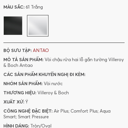
MÀU SẮC:
61 Trắng
BỘ SƯU TẬP:
ANTAO
MÔ TẢ SẢN PHẨM:
Vòi chậu rửa hai lỗ gắn tường Villeroy
& Boch Antao
CÁC SẢN PHẨM KHUYẾN NGHỊ ĐI KÈM:
NHÓM SẢN PHẨM:
Vòi nước
THƯƠNG HIỆU:
Villeroy & Boch
XUẤT XỨ:
Ý
CÔNG NGHỆ ĐẶC BIỆT:
Air Plus; Comfort Plus; Aqua
Smart; Smart Pressure
HÌNH DÁNG:
Tròn/Oval