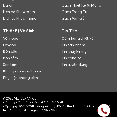
Dự án
Gạch Thiết Kế Xi Măng
Liên hệ Showroom
Gạch Trang Trí
Dịch vụ khách hàng
Gạch Vân Gỗ
Thiết Bị Vệ Sinh
Tin Tức
Vòi nước
Cảm hứng thiết kế
Lavabo
Tin sản phẩm
Bồn cầu
Tin khuyến mại
Bồn tắm
Tin công ty
Sen tắm
Tin tuyển dụng
Khung âm và nút nhấn
Phụ kiện phòng tắm
@2025 VIETCERAMICS
Công Ty Cổ phần Quốc Tế Gốm Sứ Việt
cấp ngày 30/07/2011. Đăng ký thay đổi lần thứ 15 do Sở Kế hoạch và Đầu
tư TP. Hồ Chí Minh ngày 06/06/2022.