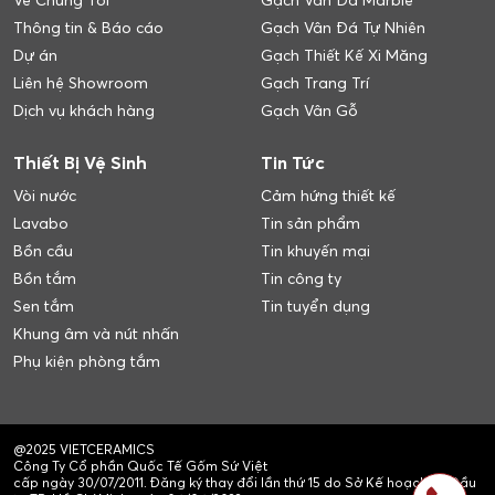
Về Chúng Tôi
Gạch Vân Đá Marble
Thông tin & Báo cáo
Gạch Vân Đá Tự Nhiên
Dự án
Gạch Thiết Kế Xi Măng
Liên hệ Showroom
Gạch Trang Trí
Dịch vụ khách hàng
Gạch Vân Gỗ
Thiết Bị Vệ Sinh
Tin Tức
Vòi nước
Cảm hứng thiết kế
Lavabo
Tin sản phẩm
Bồn cầu
Tin khuyến mại
Bồn tắm
Tin công ty
Sen tắm
Tin tuyển dụng
Khung âm và nút nhấn
Phụ kiện phòng tắm
@2025 VIETCERAMICS
Công Ty Cổ phần Quốc Tế Gốm Sứ Việt
cấp ngày 30/07/2011. Đăng ký thay đổi lần thứ 15 do Sở Kế hoạch và Đầu