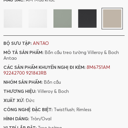
BỘ SƯU TẬP:
ANTAO
MÔ TẢ SẢN PHẨM:
Bồn cầu treo tường Villeroy & Boch
Antao
CÁC SẢN PHẨM KHUYẾN NGHỊ ĐI KÈM:
8M67S1AM
92242700
921843RB
NHÓM SẢN PHẨM:
Bồn cầu
THƯƠNG HIỆU:
Villeroy & Boch
XUẤT XỨ:
Đức
CÔNG NGHỆ ĐẶC BIỆT:
Twistflush; Rimless
HÌNH DÁNG:
Tròn/Oval
VỊ TRÍ LẮP ĐẶT:
Treo tường