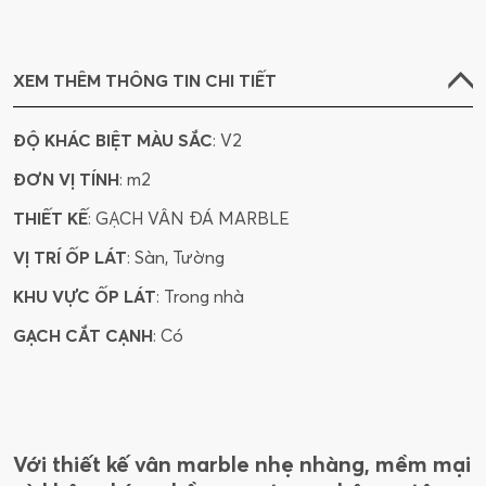
XEM THÊM THÔNG TIN CHI TIẾT
ĐỘ KHÁC BIỆT MÀU SẮC
: V2
ĐƠN VỊ TÍNH
: m2
THIẾT KẾ
: GẠCH VÂN ĐÁ MARBLE
VỊ TRÍ ỐP LÁT
: Sàn, Tường
KHU VỰC ỐP LÁT
: Trong nhà
GẠCH CẮT CẠNH
: Có
Với thiết kế vân marble nhẹ nhàng, mềm mại