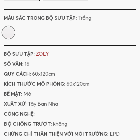
MÀU SẮC TRONG BỘ SƯU TẬP:
Trắng
BỘ SƯU TẬP:
ZOEY
SỐ VÂN:
16
QUY CÁCH:
60x120cm
KÍCH THƯỚC MÔ PHỎNG:
60x120cm
BỀ MẶT:
Mờ
XUẤT XỨ:
Tây Ban Nha
CÔNG NGHỆ:
ĐỘ CHỐNG TRƯỢT:
không
CHỨNG CHỈ THÂN THIỆN VỚI MÔI TRƯỜNG:
EPD