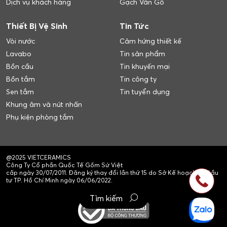
Dịch vụ khách hàng
Gạch Vân Gỗ
Thiết Bị Vệ Sinh
Tin Tức
Vòi nước
Cảm hứng thiết kế
Lavabo
Tin sản phẩm
Bồn cầu
Tin khuyến mại
Bồn tắm
Tin công ty
Sen tắm
Tin tuyển dụng
Khung âm và nút nhấn
Phụ kiện phòng tắm
@2025 VIETCERAMICS
Công Ty Cổ phần Quốc Tế Gốm Sứ Việt
cấp ngày 30/07/2011. Đăng ký thay đổi lần thứ 15 do Sở Kế hoạch và Đầu
tư TP. Hồ Chí Minh ngày 06/06/2022.
Tìm kiếm