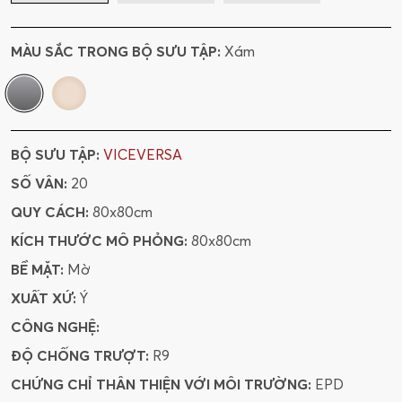
MÀU SẮC TRONG BỘ SƯU TẬP:
Xám
BỘ SƯU TẬP:
VICEVERSA
SỐ VÂN:
20
QUY CÁCH:
80x80cm
KÍCH THƯỚC MÔ PHỎNG:
80x80cm
BỀ MẶT:
Mờ
XUẤT XỨ:
Ý
CÔNG NGHỆ:
ĐỘ CHỐNG TRƯỢT:
R9
CHỨNG CHỈ THÂN THIỆN VỚI MÔI TRƯỜNG:
EPD