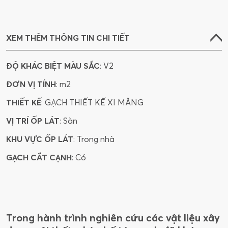
XEM THÊM THÔNG TIN CHI TIẾT
ĐỘ KHÁC BIỆT MÀU SẮC
: V2
ĐƠN VỊ TÍNH
: m2
THIẾT KẾ
: GẠCH THIẾT KẾ XI MĂNG
VỊ TRÍ ỐP LÁT
: Sàn
KHU VỰC ỐP LÁT
: Trong nhà
GẠCH CẮT CẠNH
: Có
Trong hành trình nghiên cứu các vật liệu xây