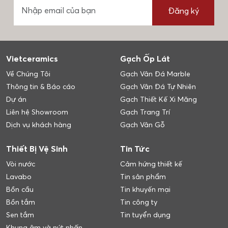
Đăng ký
Vietceramics
Gạch Ốp Lát
Về Chúng Tôi
Gạch Vân Đá Marble
Thông tin & Báo cáo
Gạch Vân Đá Tự Nhiên
Dự án
Gạch Thiết Kế Xi Măng
Liên hệ Showroom
Gạch Trang Trí
Dịch vụ khách hàng
Gạch Vân Gỗ
Thiết Bị Vệ Sinh
Tin Tức
Vòi nước
Cảm hứng thiết kế
Lavabo
Tin sản phẩm
Bồn cầu
Tin khuyến mại
Bồn tắm
Tin công ty
Sen tắm
Tin tuyển dụng
Khung âm và nút nhấn