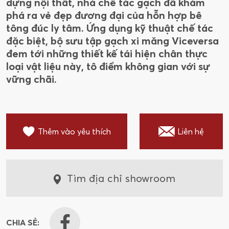
dựng nội thất, nhà chế tác gạch đã khám
phá ra vẻ đẹp đương đại của hỗn hợp bê
tông đúc ly tâm. Ứng dụng kỹ thuật chế tác
đặc biệt, bộ sưu tập gạch xi măng Viceversa
đem tới những thiết kế tái hiện chân thực
loại vật liệu này, tô điểm không gian với sự
vững chãi.
Thêm vào yêu thích
Liên hệ
Tìm địa chỉ showroom
CHIA SẺ: