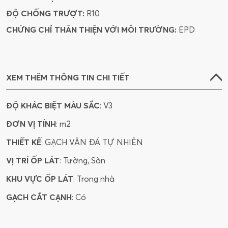
ĐỘ CHỐNG TRƯỢT:
R10
CHỨNG CHỈ THÂN THIỆN VỚI MÔI TRƯỜNG:
EPD
XEM THÊM THÔNG TIN CHI TIẾT
ĐỘ KHÁC BIỆT MÀU SẮC
: V3
ĐƠN VỊ TÍNH
: m2
THIẾT KẾ
: GẠCH VÂN ĐÁ TỰ NHIÊN
VỊ TRÍ ỐP LÁT
: Tường, Sàn
KHU VỰC ỐP LÁT
: Trong nhà
GẠCH CẮT CẠNH
: Có