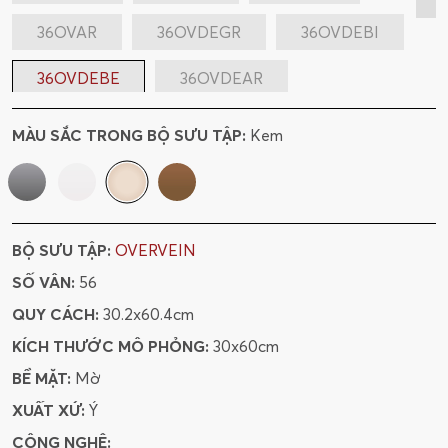
36OVAR
36OVDEGR
36OVDEBI
36OVDEBE
36OVDEAR
612OVDEBI
612OVDEAR
MÀU SẮC TRONG BỘ SƯU TẬP:
Kem
612OVBI
612OVAR
BỘ SƯU TẬP:
OVERVEIN
SỐ VÂN:
56
QUY CÁCH:
30.2x60.4cm
KÍCH THƯỚC MÔ PHỎNG:
30x60cm
BỀ MẶT:
Mờ
XUẤT XỨ:
Ý
CÔNG NGHỆ: