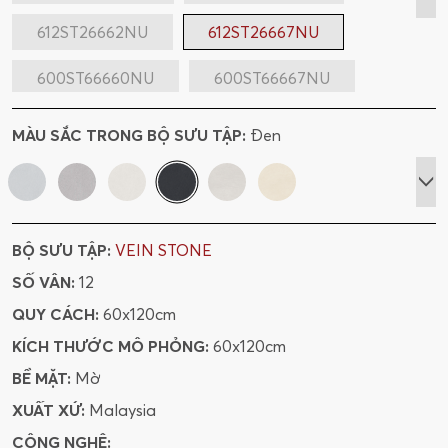
612ST26662NU
612ST26667NU
600ST66660NU
600ST66667NU
600ST66662NU
918ST89660N
MÀU SẮC TRONG BỘ SƯU TẬP:
Đen
918ST89662N
BỘ SƯU TẬP:
VEIN STONE
SỐ VÂN:
12
QUY CÁCH:
60x120cm
KÍCH THƯỚC MÔ PHỎNG:
60x120cm
BỀ MẶT:
Mờ
XUẤT XỨ:
Malaysia
CÔNG NGHỆ: