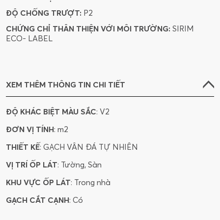
ĐỘ CHỐNG TRƯỢT:
P2
CHỨNG CHỈ THÂN THIỆN VỚI MÔI TRƯỜNG:
SIRIM
ECO- LABEL
XEM THÊM THÔNG TIN CHI TIẾT
ĐỘ KHÁC BIỆT MÀU SẮC
: V2
ĐƠN VỊ TÍNH
: m2
THIẾT KẾ
: GẠCH VÂN ĐÁ TỰ NHIÊN
VỊ TRÍ ỐP LÁT
: Tường, Sàn
KHU VỰC ỐP LÁT
: Trong nhà
GẠCH CẮT CẠNH
: Có