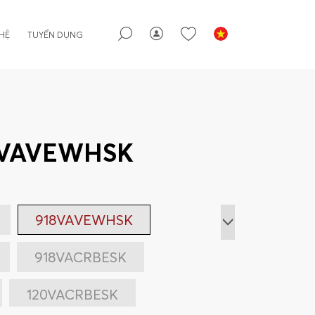
 HỆ
TUYỂN DỤNG
8VAVEWHSK
918VAVEWHSK
918VACRBESK
120VACRBESK