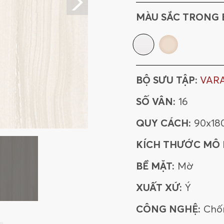
MÀU SẮC TRONG 
BỘ SƯU TẬP:
VAR
SỐ VÂN:
16
QUY CÁCH:
90x18
KÍCH THƯỚC MÔ
BỀ MẶT:
Mờ
XUẤT XỨ:
Ý
CÔNG NGHỆ:
Chố