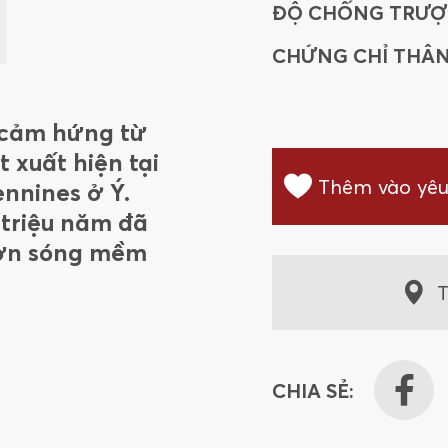
ĐỘ CHỐNG TRƯỢ
CHỨNG CHỈ THÂN
 cảm hứng từ
t xuất hiện tại
Thêm vào yêu
nnines ở Ý.
 triệu năm đã
gợn sóng mềm
T
CHIA SẺ: