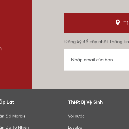
T
Đăng ký để cập nhật thông tin
n
Ốp Lát
Thiết Bị Vệ Sinh
ân Đá Marble
Vòi nước
ân Đá Tự Nhiên
Lavabo