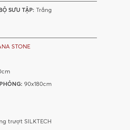
BỘ SƯU TẬP:
Trắng
ANA STONE
0cm
 PHỎNG:
90x180cm
ng trượt SILKTECH