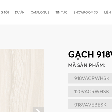
G TÔI
DỰ ÁN
CATALOGUE
TIN TỨC
SHOWROOM 3D
LIÊN
GẠCH 91
MÃ SẢN PHẨM:
918VACRWHSK
120VACRWHSK
918VAVEBESK