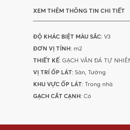
XEM THÊM THÔNG TIN CHI TIẾT
ĐỘ KHÁC BIỆT MÀU SẮC
: V3
ĐƠN VỊ TÍNH
: m2
THIẾT KẾ
: GẠCH VÂN ĐÁ TỰ NHIÊ
VỊ TRÍ ỐP LÁT
: Sàn, Tường
KHU VỰC ỐP LÁT
: Trong nhà
GẠCH CẮT CẠNH
: Có