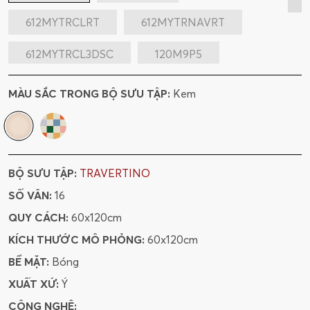
612MYTRCLRT
612MYTRNAVRT
612MYTRCL3DSC
120M9P5
MÀU SẮC TRONG BỘ SƯU TẬP:
Kem
BỘ SƯU TẬP:
TRAVERTINO
SỐ VÂN:
16
QUY CÁCH:
60x120cm
KÍCH THƯỚC MÔ PHỎNG:
60x120cm
BỀ MẶT:
Bóng
XUẤT XỨ:
Ý
CÔNG NGHỆ: