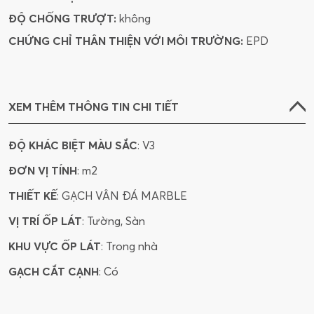
ĐỘ CHỐNG TRƯỢT:
không
CHỨNG CHỈ THÂN THIỆN VỚI MÔI TRƯỜNG:
EPD
XEM THÊM THÔNG TIN CHI TIẾT
ĐỘ KHÁC BIỆT MÀU SẮC
: V3
ĐƠN VỊ TÍNH
: m2
THIẾT KẾ
: GẠCH VÂN ĐÁ MARBLE
VỊ TRÍ ỐP LÁT
: Tường, Sàn
KHU VỰC ỐP LÁT
: Trong nhà
GẠCH CẮT CẠNH
: Có