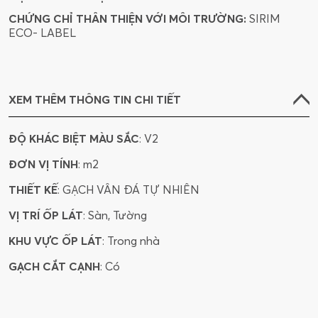
CHỨNG CHỈ THÂN THIỆN VỚI MÔI TRƯỜNG:
SIRIM
ECO- LABEL
XEM THÊM THÔNG TIN CHI TIẾT
ĐỘ KHÁC BIỆT MÀU SẮC
: V2
ĐƠN VỊ TÍNH
: m2
THIẾT KẾ
: GẠCH VÂN ĐÁ TỰ NHIÊN
VỊ TRÍ ỐP LÁT
: Sàn, Tường
KHU VỰC ỐP LÁT
: Trong nhà
GẠCH CẮT CẠNH
: Có