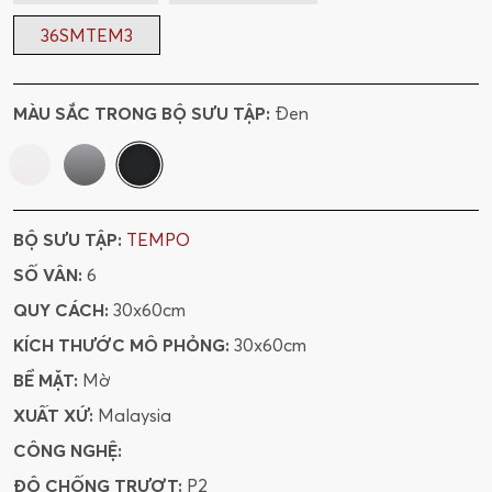
36SMTEM3
MÀU SẮC TRONG BỘ SƯU TẬP:
Đen
BỘ SƯU TẬP:
TEMPO
SỐ VÂN:
6
QUY CÁCH:
30x60cm
KÍCH THƯỚC MÔ PHỎNG:
30x60cm
BỀ MẶT:
Mờ
XUẤT XỨ:
Malaysia
CÔNG NGHỆ:
ĐỘ CHỐNG TRƯỢT:
P2