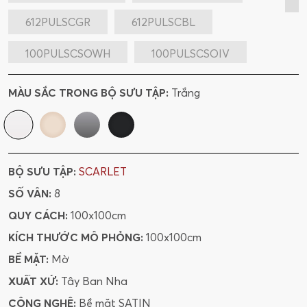
612PULSCGR
612PULSCBL
100PULSCSOWH
100PULSCSOIV
100SCSOWH
100SCSOIV
MÀU SẮC TRONG BỘ SƯU TẬP:
Trắng
BỘ SƯU TẬP:
SCARLET
SỐ VÂN:
8
QUY CÁCH:
100x100cm
KÍCH THƯỚC MÔ PHỎNG:
100x100cm
BỀ MẶT:
Mờ
XUẤT XỨ:
Tây Ban Nha
CÔNG NGHỆ:
Bề mặt SATIN