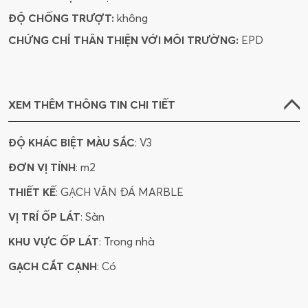
ĐỘ CHỐNG TRƯỢT:
không
CHỨNG CHỈ THÂN THIỆN VỚI MÔI TRƯỜNG:
EPD
XEM THÊM THÔNG TIN CHI TIẾT
ĐỘ KHÁC BIỆT MÀU SẮC
: V3
ĐƠN VỊ TÍNH
: m2
THIẾT KẾ
: GẠCH VÂN ĐÁ MARBLE
VỊ TRÍ ỐP LÁT
: Sàn
KHU VỰC ỐP LÁT
: Trong nhà
GẠCH CẮT CẠNH
: Có