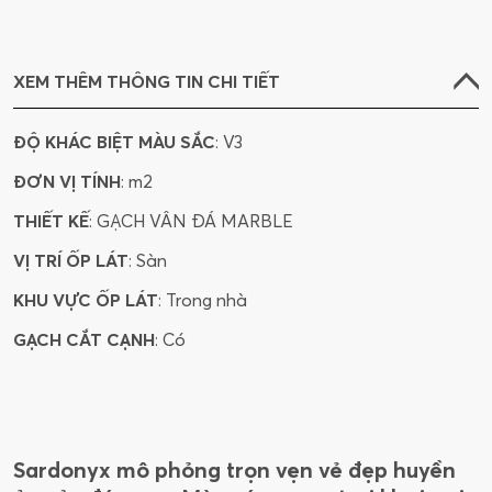
XEM THÊM THÔNG TIN CHI TIẾT
ĐỘ KHÁC BIỆT MÀU SẮC
: V3
ĐƠN VỊ TÍNH
: m2
THIẾT KẾ
: GẠCH VÂN ĐÁ MARBLE
VỊ TRÍ ỐP LÁT
: Sàn
KHU VỰC ỐP LÁT
: Trong nhà
GẠCH CẮT CẠNH
: Có
Sardonyx mô phỏng trọn vẹn vẻ đẹp huyền