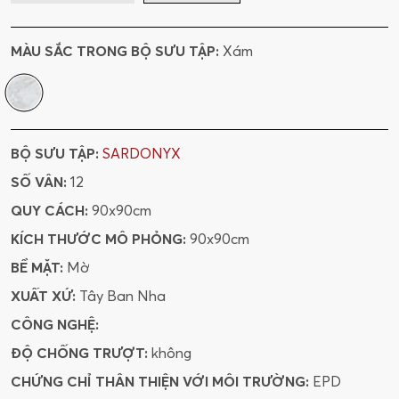
MÀU SẮC TRONG BỘ SƯU TẬP:
Xám
BỘ SƯU TẬP:
SARDONYX
SỐ VÂN:
12
QUY CÁCH:
90x90cm
KÍCH THƯỚC MÔ PHỎNG:
90x90cm
BỀ MẶT:
Mờ
XUẤT XỨ:
Tây Ban Nha
CÔNG NGHỆ:
ĐỘ CHỐNG TRƯỢT:
không
CHỨNG CHỈ THÂN THIỆN VỚI MÔI TRƯỜNG:
EPD