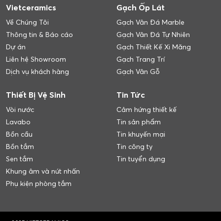
Vietceramics
Gạch Ốp Lát
Về Chúng Tôi
Gạch Vân Đá Marble
Thông tin & Báo cáo
Gạch Vân Đá Tự Nhiên
Dự án
Gạch Thiết Kế Xi Măng
Liên hệ Showroom
Gạch Trang Trí
Dịch vụ khách hàng
Gạch Vân Gỗ
Thiết Bị Vệ Sinh
Tin Tức
Vòi nước
Cảm hứng thiết kế
Lavabo
Tin sản phẩm
Bồn cầu
Tin khuyến mại
Bồn tắm
Tin công ty
Sen tắm
Tin tuyển dụng
Khung âm và nút nhấn
Phụ kiện phòng tắm