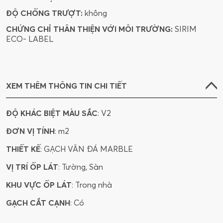
ĐỘ CHỐNG TRƯỢT:
không
CHỨNG CHỈ THÂN THIỆN VỚI MÔI TRƯỜNG:
SIRIM
ECO- LABEL
XEM THÊM THÔNG TIN CHI TIẾT
ĐỘ KHÁC BIỆT MÀU SẮC
: V2
ĐƠN VỊ TÍNH
: m2
THIẾT KẾ
: GẠCH VÂN ĐÁ MARBLE
VỊ TRÍ ỐP LÁT
: Tường, Sàn
KHU VỰC ỐP LÁT
: Trong nhà
GẠCH CẮT CẠNH
: Có