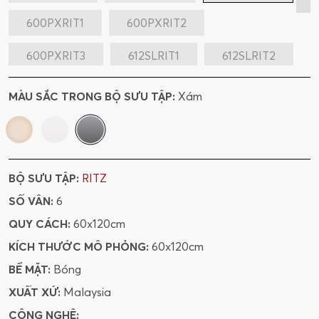
600PXRIT1
600PXRIT2
600PXRIT3
612SLRIT1
612SLRIT2
612SLRIT3
600SLRIT1
600SLRIT2
MÀU SẮC TRONG BỘ SƯU TẬP:
Xám
600SLRIT3
BỘ SƯU TẬP:
RITZ
SỐ VÂN:
6
QUY CÁCH:
60x120cm
KÍCH THƯỚC MÔ PHỎNG:
60x120cm
BỀ MẶT:
Bóng
XUẤT XỨ:
Malaysia
CÔNG NGHỆ: